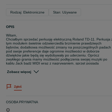
Rodzaj: Elektroniczne
Stan: Używane
OPIS
Witam,
Chciałbym sprzedać perkusję elektryczną Roland TD-11. Perkusja 
tym modułem świetnie odzwierciedla brzmienie prawdziwych
bębnów, dodatkowa możliwość zmiany na poszczególnych padach
pod swoje preferencje daje ogromne możliwości w doborze
dźwięków jakie będą się wydobywały po uderzeniu. Oprócz
zwykłego grania mamy możliwość podłączenia swojej muzyki po
kablu Jack bądź MIDI wraz z nagrywaniem, sprzęt posiada
metronom i funkcje „nauki” grania na perkusji poprzez wgrane
sample.
Zobacz więcej
Pedal Hi-Hat przestał ostatnio kontaktować, rozkręciłem go ale
niestety niewiele to pomogło, dlatego należałoby kupić nowy (koszt
Zgłoś
około 500zl). Dlatego też obniżam cenę o te własne kwotę. Reszta
działa bez zarzutu.
Stopa Mapex widoczna na zdjęciach nie jest przedmiotem
OSOBA PRYWATNA
sprzedaży.
Ze względu na gabaryty i na fakt że raczej wypadałoby na niej