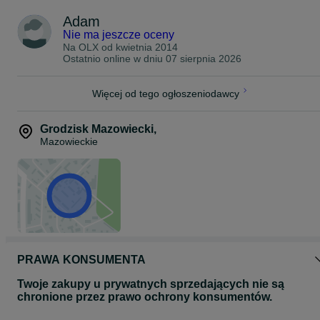
zagrać przed kupnem żeby uniknąć nieporozumień odbiór tylko
Adam
osobisty w okolicy Grodziska Mazowieckiego.
Nie ma jeszcze oceny
Na OLX od
kwietnia 2014
Ostatnio online w dniu 07 sierpnia 2026
Więcej od tego ogłoszeniodawcy
Grodzisk Mazowiecki
,
Mazowieckie
PRAWA KONSUMENTA
Twoje zakupy u prywatnych sprzedających nie są
chronione przez prawo ochrony konsumentów.