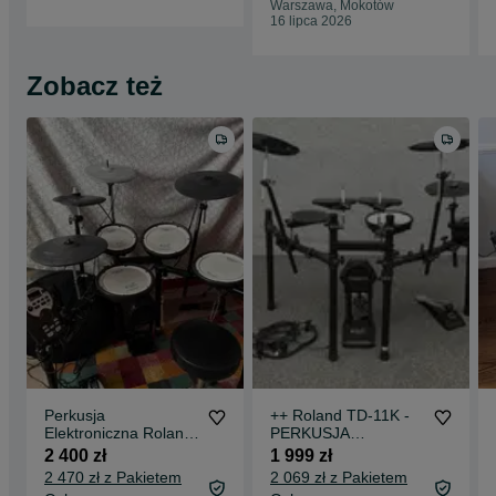
Warszawa, Mokotów
16 lipca 2026
Zobacz też
Perkusja
++ Roland TD-11K -
Elektroniczna Roland
PERKUSJA
TD-11KV
Elektroniczna zestaw
2 400 zł
1 999 zł
KOMPLET ++
2 470 zł z Pakietem
2 069 zł z Pakietem