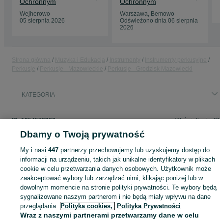
Ochronnym
Ochronnym
Wejherowo
Warszawa, Bemowo
05 sierpnia 2026
Odświeżono dnia 06 sierpnia
2026
Strona główna
Muzyka i Edukacja
Instrumenty
Instrumenty perkusyjne
Perkusje
Perkusje - Mazowieckie
Perkusje - Grodzisk Mazowiecki
KATEGORIA
ID:
1054570366
Wyświetlenia: 3
Dbamy o Twoją prywatność
My i nasi
447
partnerzy przechowujemy lub uzyskujemy dostęp do
informacji na urządzeniu, takich jak unikalne identyfikatory w plikach
Zaloguj się lub załóż konto na OLX, aby skontaktować się z t
cookie w celu przetwarzania danych osobowych. Użytkownik może
sprzedającym
zaakceptować wybory lub zarządzać nimi, klikając poniżej lub w
dowolnym momencie na stronie polityki prywatności. Te wybory będą
sygnalizowane naszym partnerom i nie będą miały wpływu na dane
Zaloguj się / Załóż konto
przeglądania.
Polityka cookies,
Polityka Prywatności
Wraz z naszymi partnerami przetwarzamy dane w celu