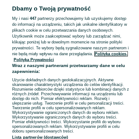
Warszawa, Mokotów
16 lipca 2026
Dbamy o Twoją prywatność
My i nasi
447
partnerzy przechowujemy lub uzyskujemy dostęp
do informacji na urządzeniu, takich jak unikalne identyfikatory w
Kurtka SANTI Flex360 LLL
plikach cookie w celu przetwarzania danych osobowych.
400 zł
Użytkownik może zaakceptować wybory lub zarządzać nimi,
417,50 zł z Pakietem Ochronnym
klikając poniżej lub w dowolnym momencie na stronie polityki
Piastów
prywatności. Te wybory będą sygnalizowane naszym partnerom i
15 lipca 2026
nie będą miały wpływu na dane przeglądania.
Polityka cookies,
Pozostałe
Czarny
Pozostałe
Polityka Prywatności
Inny
Wraz z naszymi partnerami przetwarzamy dane w celu
zapewnienia:
Perkusja elektryczna Roland TD-11
Użycie dokładnych danych geolokalizacyjnych. Aktywne
V-Drums
skanowanie charakterystyki urządzenia do celów identyfikacji.
Rozumienie odbiorców dzięki statystyce lub kombinacji danych z
2 000 zł
różnych źródeł. Przechowywanie informacji na urządzeniu lub
dostęp do nich. Pomiar efektywności reklam. Rozwój i
ulepszanie usług. Tworzenie profili w celu personalizacji treści.
Tworzenie profili w celu spersonalizowanych reklam.
Grodzisk Mazowiecki
11 lipca 2026
Wykorzystywanie ograniczonych danych do wyboru reklam.
Wykorzystywanie ograniczonych danych do wyboru treści.
Pomiar efektywności treści. Wykorzystanie profili do wyboru
spersonalizowanych reklam. Wykorzystywanie profili w celu
doboru spersonalizowanych treści.
Lista partnerów (dostawców)