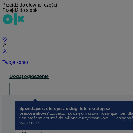
Przejdź do głównej części
Przejdź do stopki
Czat
Twoje konto
Dodaj ogłoszenie
Dla biznesu
opens in a new tab
Sprzedajesz, oferujesz usługi lub rekrutujesz
pracowników?
Zobacz, jak dzięki naszym rozwiązaniom dl
firm możesz dotrzeć do milionów użytkowników — i osiągną
swoje cele.