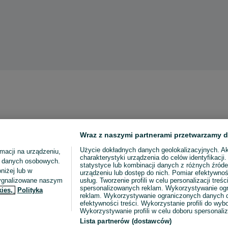
Wraz z naszymi partnerami przetwarzamy d
Użycie dokładnych danych geolokalizacyjnych. A
macji na urządzeniu,
charakterystyki urządzenia do celów identyfikacji
ia danych osobowych.
statystyce lub kombinacji danych z różnych źróde
niżej lub w
urządzeniu lub dostęp do nich. Pomiar efektywnoś
sygnalizowane naszym
usług. Tworzenie profili w celu personalizacji treści
spersonalizowanych reklam. Wykorzystywanie og
kies,
Polityka
reklam. Wykorzystywanie ograniczonych danych d
efektywności treści. Wykorzystanie profili do wy
Wykorzystywanie profili w celu doboru spersonali
Lista partnerów (dostawców)