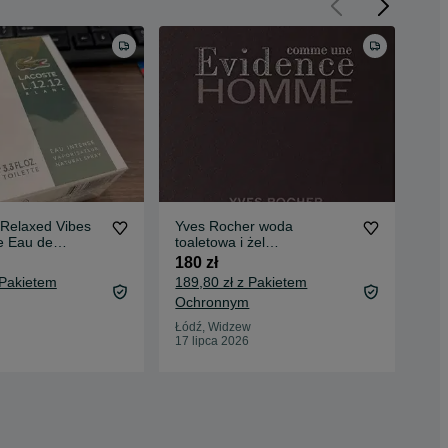
 Relaxed Vibes
Yves Rocher woda
Per
e Eau de
toaletowa i żel
100
r Elle Natural
perfumowany dla mężczyzn
180 zł
107
perfume Comme une
 Pakietem
189,80 zł z Pakietem
Oc
Evidence Homme Yves
Ochronnym
Rocher dla mężczyzn Yves
Łód
19 
Łódź, Widzew
17 lipca 2026