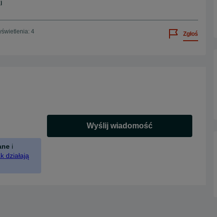
i
świetlenia: 4
Zgłoś
Wyślij wiadomość
ane
i
k działają