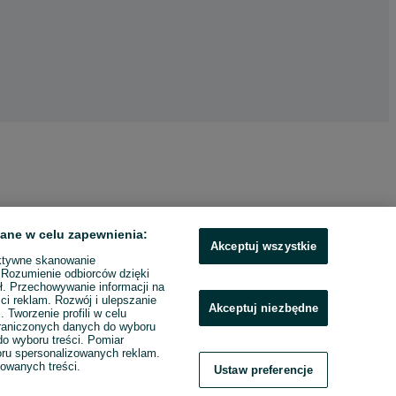
ane w celu zapewnienia:
Akceptuj wszystkie
ktywne skanowanie
. Rozumienie odbiorców dzięki
ł. Przechowywanie informacji na
ci reklam. Rozwój i ulepszanie
Akceptuj niezbędne
. Tworzenie profili w celu
raniczonych danych do wyboru
o wyboru treści. Pomiar
boru spersonalizowanych reklam.
zowanych treści.
Ustaw preferencje