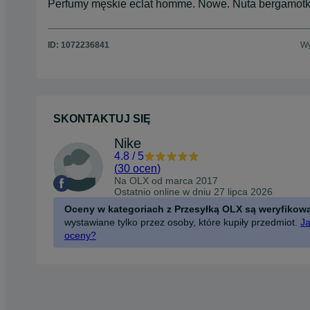
Perfumy męskie eclat homme. Nowe. Nuta bergamotk
ID:
1072236841
Wy
SKONTAKTUJ SIĘ
Nike
4.8
/
5
(
30 ocen
)
Na OLX od
marca 2017
Ostatnio online w dniu 27 lipca 2026
Oceny w kategoriach z Przesyłką OLX są weryfikow
wystawiane tylko przez osoby, które kupiły przedmiot.
Ja
oceny?