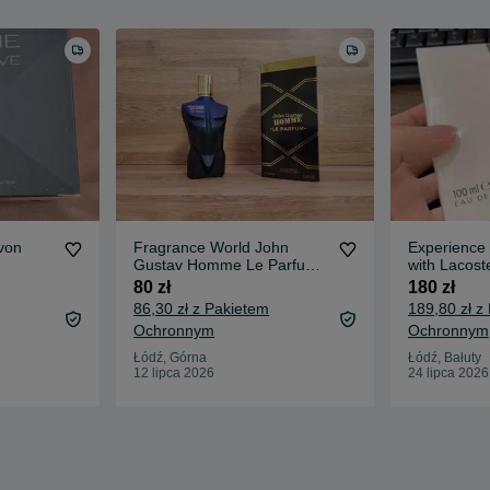
von
Fragrance World John
Experience
Gustav Homme Le Parfum
with Lacost
100 ml
Lacoste Pou
80 zł
180 zł
86,30 zł z Pakietem
189,80 zł z
Ochronnym
Ochronnym
Łódź, Górna
Łódź, Bałuty
12 lipca 2026
24 lipca 2026