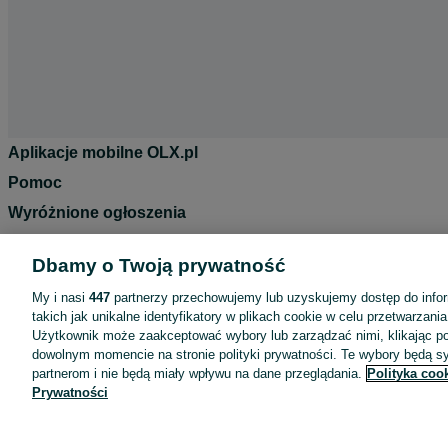
Aplikacje mobilne OLX.pl
Pomoc
Wyróżnione ogłoszenia
Oferta dla firm
Dbamy o Twoją prywatność
Blog
My i nasi
447
partnerzy przechowujemy lub uzyskujemy dostęp do infor
Regulamin
takich jak unikalne identyfikatory w plikach cookie w celu przetwarzan
Polityka prywatności
Użytkownik może zaakceptować wybory lub zarządzać nimi, klikając po
dowolnym momencie na stronie polityki prywatności. Te wybory będą 
Reklama
partnerom i nie będą miały wpływu na dane przeglądania.
Polityka coo
Informacja o realizowanej strategii podatkowej
Prywatności
Ustawienia plików cookie