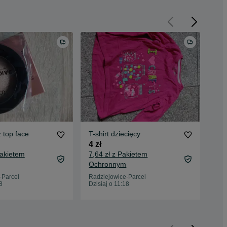
z top face
T-shirt dziecięcy
Blu
4 zł
10 
Pakietem
7,64 zł z Pakietem
13,
Ochronnym
Oc
-Parcel
Radziejowice-Parcel
Rad
8
Dzisiaj o 11:18
Dzis