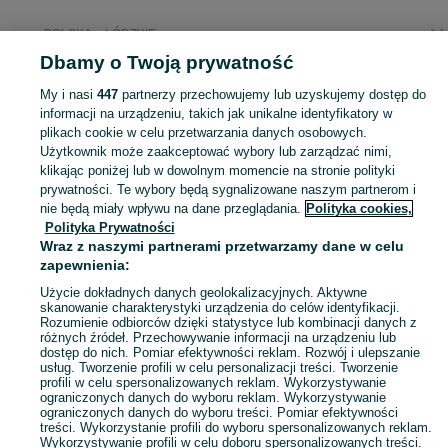
POLSKA » ŁÓDZKIE
Dbamy o Twoją prywatność
KATEGORIA
My i nasi
447
partnerzy przechowujemy lub uzyskujemy dostęp do
informacji na urządzeniu, takich jak unikalne identyfikatory w
plikach cookie w celu przetwarzania danych osobowych.
Zobacz Więc
Sprzedaż wód perfumowanych dla mężczyzn Łódzkie ▶️ drzewne, świeże, orientalne ✅ Nowe i używane w atrakcyjnych cenach ☝ Sprawdź oferty na OLX.pl!
Użytkownik może zaakceptować wybory lub zarządzać nimi,
klikając poniżej lub w dowolnym momencie na stronie polityki
prywatności. Te wybory będą sygnalizowane naszym partnerom i
Mapa kategorii
nie będą miały wpływu na dane przeglądania.
Polityka cookies,
Mapa miejscowości
Polityka Prywatności
Mapa ministron
Wraz z naszymi partnerami przetwarzamy dane w celu
zapewnienia:
Popularne wyszukiwania
Użycie dokładnych danych geolokalizacyjnych. Aktywne
skanowanie charakterystyki urządzenia do celów identyfikacji.
Rozumienie odbiorców dzięki statystyce lub kombinacji danych z
różnych źródeł. Przechowywanie informacji na urządzeniu lub
dostęp do nich. Pomiar efektywności reklam. Rozwój i ulepszanie
usług. Tworzenie profili w celu personalizacji treści. Tworzenie
profili w celu spersonalizowanych reklam. Wykorzystywanie
ograniczonych danych do wyboru reklam. Wykorzystywanie
ograniczonych danych do wyboru treści. Pomiar efektywności
treści. Wykorzystanie profili do wyboru spersonalizowanych reklam.
Wykorzystywanie profili w celu doboru spersonalizowanych treści.