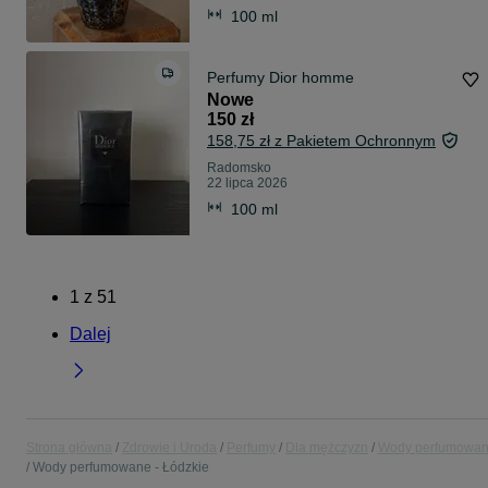
100 ml
Perfumy Dior homme
Nowe
150 zł
158,75 zł z Pakietem Ochronnym
Radomsko
22 lipca 2026
100 ml
1
z
51
Dalej
Strona główna
Zdrowie i Uroda
Perfumy
Dla mężczyzn
Wody perfumowa
Wody perfumowane - Łódzkie