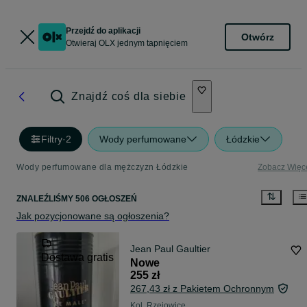
Przejdź do aplikacji
Otwórz
Otwieraj OLX jednym tapnięciem
Znajdź coś dla siebie
Filtry
·
2
Wody perfumowane
Łódzkie
Wody perfumowane dla mężczyzn Łódzkie
Zobacz Więc
ZNALEŹLIŚMY 506 OGŁOSZEŃ
Jak pozycjonowane są ogłoszenia?
Jean Paul Gaultier
Dostawa gratis
Nowe
255 zł
267,43 zł z Pakietem Ochronnym
Kol. Rzejowice