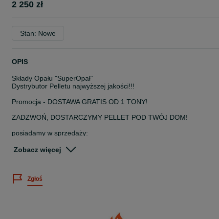
2 250 zł
Stan: Nowe
OPIS
Składy Opału "SuperOpał"
Dystrybutor Pelletu najwyższej jakości!!!
Promocja - DOSTAWA GRATIS OD 1 TONY!
ZADZWOŃ, DOSTARCZYMY PELLET POD TWÓJ DOM!
posiadamy w sprzedaży:
Pellet drzewny sosnowy
PREMIUM SELECTION
Zobacz więcej
Certyfikat ENplus A1
pakowany po 25kg
1 paleta 65szt
Zgłoś
Cena za 1 paletę
Dostarczamy w okolice miejscowości:
* Bierutów Oleśnica Dziadowa Kłoda Twardogóra Syców Kobyla
Góra Międzybórz Krośnice Milicz Trzebnica Zawonia Łozina