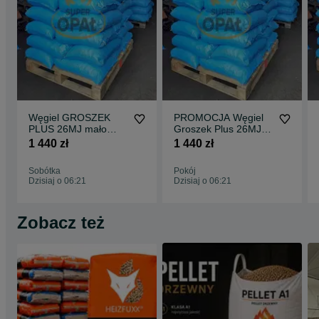
Węgiel GROSZEK
PROMOCJA Węgiel
PLUS 26MJ mało
Groszek Plus 26MJ
popiołu Dostawa
mało popiołu Dostawa
1 440 zł
1 440 zł
Gratis worki 25kg
Gratis worki 25kg
Sobótka
Pokój
Dzisiaj o 06:21
Dzisiaj o 06:21
Zobacz też