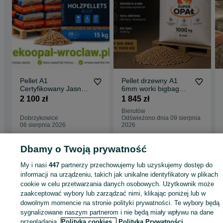
Pellet A1
Pellet drzewny A1
Certyfikowany Jasny
6mm worki bigbag
Blue Holz
1000kg sprzedaż od
2 100 zł
1 845 zł
1 tony cena
Bierutów
1500netto
Dobrzykowice
Odświeżono dnia 09 sierpnia
06 sierpnia 2026
2026
Dbamy o Twoją prywatność
Strona główna
Dom i Ogród
Ogrzewanie
Opał
Pellet
Pellet - Dolnośląski
My i nasi
447
partnerzy przechowujemy lub uzyskujemy dostęp do
Pellet - Jelcz-Laskowice
informacji na urządzeniu, takich jak unikalne identyfikatory w plikach
cookie w celu przetwarzania danych osobowych. Użytkownik może
KATEGORIA
zaakceptować wybory lub zarządzać nimi, klikając poniżej lub w
dowolnym momencie na stronie polityki prywatności. Te wybory będą
sygnalizowane naszym partnerom i nie będą miały wpływu na dane
ID:
1063289323
Wyświetlenia: 2
przeglądania.
Polityka cookies,
Polityka Prywatności