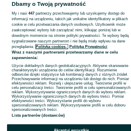
Dbamy o Twoją prywatność
Mapa miejscowości
Mapa ministron
My i nasi
447
partnerzy przechowujemy lub uzyskujemy dostęp do
informacji na urządzeniu, takich jak unikalne identyfikatory w plikach
Popularne wyszukiwania
cookie w celu przetwarzania danych osobowych. Użytkownik może
zaakceptować wybory lub zarządzać nimi, klikając poniżej lub w
dowolnym momencie na stronie polityki prywatności. Te wybory będą
sygnalizowane naszym partnerom i nie będą miały wpływu na dane
przeglądania.
Polityka cookies,
Polityka Prywatności
Wraz z naszymi partnerami przetwarzamy dane w celu
zapewnienia:
Użycie dokładnych danych geolokalizacyjnych. Aktywne skanowanie
charakterystyki urządzenia do celów identyfikacji. Rozumienie
odbiorców dzięki statystyce lub kombinacji danych z różnych źródeł.
Przechowywanie informacji na urządzeniu lub dostęp do nich. Pomiar
efektywności reklam. Rozwój i ulepszanie usług. Tworzenie profili w
celu personalizacji treści. Tworzenie profili w celu spersonalizowanych
reklam. Wykorzystywanie ograniczonych danych do wyboru reklam.
Wykorzystywanie ograniczonych danych do wyboru treści. Pomiar
efektywności treści. Wykorzystanie profili do wyboru
spersonalizowanych reklam. Wykorzystywanie profili w celu doboru
spersonalizowanych treści.
Lista partnerów (dostawców)
Akceptuj wszystkie