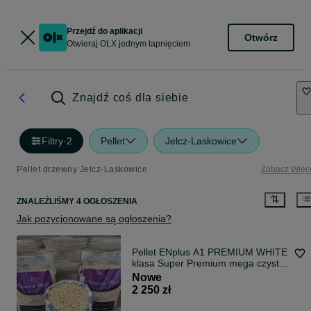
Przejdź do aplikacji
Otwórz
Otwieraj OLX jednym tapnięciem
Znajdź coś dla siebie
Filtry
·
2
Pellet
Jelcz-Laskowice
Pellet drzewny Jelcz-Laskowice
Zobacz Więc
ZNALEŹLIŚMY 4 OGŁOSZENIA
Jak pozycjonowane są ogłoszenia?
Pellet ENplus A1 PREMIUM WHITE
klasa Super Premium mega czysty
jasny kaloryczny
Nowe
2 250 zł