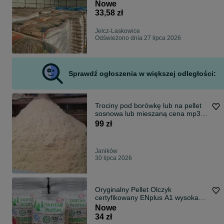
Nowe
33,58 zł
Jelcz-Laskowice
Odświeżono dnia 27 lipca 2026
Sprawdź ogłoszenia w większej odległości:
Trociny pod borówkę lub na pellet
sosnowa lub mieszaną cena mp3
50zl
99 zł
Janików
30 lipca 2026
Oryginalny Pellet Olczyk
certyfikowany ENplus A1 wysoka
jakość Dostawa gratis
Nowe
34 zł