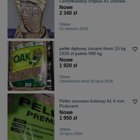
Certyfikowany ENplus A1 Dostawa
Gratis
Nowe
2 340 zł
Oława
02 sierpnia 2026
pellet dębowy zunami 6mm 15 kg
1920 zł paleta 990 kg
Nowe
1 920 zł
Oława
Odświeżono dnia 26 lipca 2026
Pellet sosnowo bukowy A1 6 mm
Poducent
Nowe
1 950 zł
Oława
25 lipca 2026