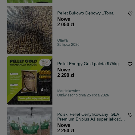
Pellet Bukowo Dębowy 1Tona
Nowe
2 050 zł
Oława
25 lipca 2026
Pellet Energy Gold paleta 975kg
Nowe
2 290 zł
Marcinkowice
Odświeżono dnia 25 lipca 2026
Polski Pellet Certyfikowany IGŁA
Premium ENplus A1 super jakość
Dostawa Gratis
Nowe
2 250 zł