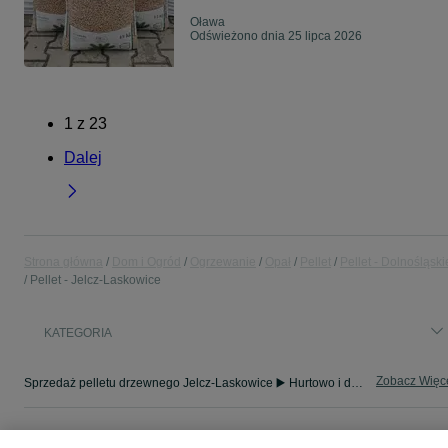
Oława
Odświeżono dnia 25 lipca 2026
1
z
23
Dalej
Strona główna
Dom i Ogród
Ogrzewanie
Opał
Pellet
Pellet - Dolnośląski
Pellet - Jelcz-Laskowice
KATEGORIA
Zobacz Więc
Sprzedaż pelletu drzewnego Jelcz-Laskowice ▶️ Hurtowo i detalicznie w różnych opakowaniach ✅ Szeroki wybór w atrakcyjnych cenach ☝ Znajdź oferty na OLX.pl!
Mapa kategorii