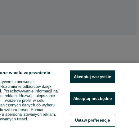
ane w celu zapewnienia:
Akceptuj wszystkie
ktywne skanowanie
. Rozumienie odbiorców dzięki
ł. Przechowywanie informacji na
ci reklam. Rozwój i ulepszanie
Akceptuj niezbędne
. Tworzenie profili w celu
raniczonych danych do wyboru
o wyboru treści. Pomiar
boru spersonalizowanych reklam.
zowanych treści.
Ustaw preferencje