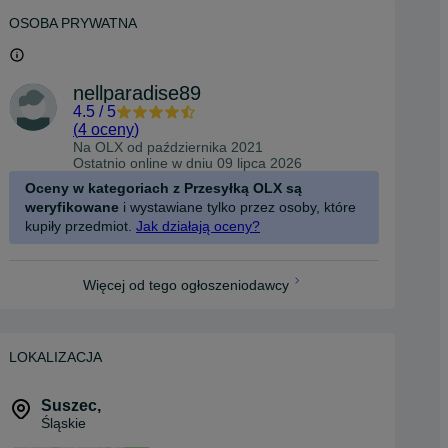
OSOBA PRYWATNA
nellparadise89
4.5
/
5
(
4 oceny
)
Na OLX od
października 2021
Ostatnio online w dniu 09 lipca 2026
Oceny w kategoriach z Przesyłką OLX są
weryfikowane
i wystawiane tylko przez osoby, które
kupiły przedmiot.
Jak działają oceny?
Więcej od tego ogłoszeniodawcy
LOKALIZACJA
Suszec
,
Śląskie