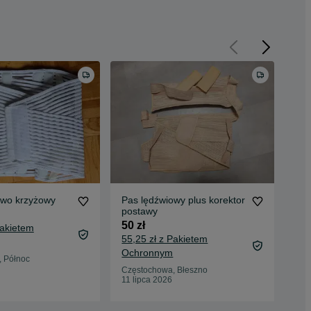
owo krzyżowy
Pas lędźwiowy plus korektor
Pas
postawy
GO
50 zł
180
Pakietem
55,25 zł z Pakietem
189
Ochronnym
Oc
 Północ
Częstochowa, Błeszno
Sos
11 lipca 2026
18 