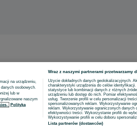
Wraz z naszymi partnerami przetwarzamy d
Użycie dokładnych danych geolokalizacyjnych. A
macji na urządzeniu,
charakterystyki urządzenia do celów identyfikacji
ia danych osobowych.
statystyce lub kombinacji danych z różnych źróde
niżej lub w
urządzeniu lub dostęp do nich. Pomiar efektywnoś
sygnalizowane naszym
usług. Tworzenie profili w celu personalizacji treści
spersonalizowanych reklam. Wykorzystywanie og
kies,
Polityka
reklam. Wykorzystywanie ograniczonych danych d
efektywności treści. Wykorzystanie profili do wy
Wykorzystywanie profili w celu doboru spersonali
Lista partnerów (dostawców)