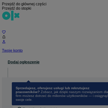
Przejdź do głównej części
Przejdź do stopki
Czat
Twoje konto
Dodaj ogłoszenie
Dla biznesu
opens in a new tab
Sprzedajesz, oferujesz usługi lub rekrutujesz
pracowników?
Zobacz, jak dzięki naszym rozwiązaniom dl
firm możesz dotrzeć do milionów użytkowników — i osiągną
swoje cele.