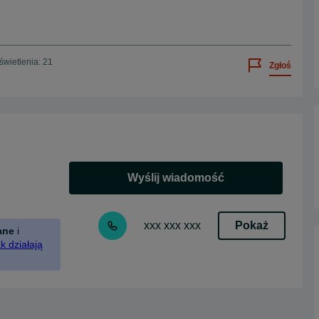
wietlenia: 21
Zgłoś
Wyślij wiadomość
Pokaż
xxx xxx xxx
ane
i
k działają