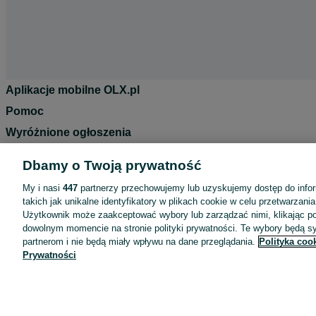
Aplikacje mobilne OLX.pl
Pomoc
Wyróżnione ogłoszenia
Oferta dla firm
Dbamy o Twoją prywatność
Blog
My i nasi
447
partnerzy przechowujemy lub uzyskujemy dostęp do infor
Regulamin
takich jak unikalne identyfikatory w plikach cookie w celu przetwarzan
Użytkownik może zaakceptować wybory lub zarządzać nimi, klikając po
Polityka prywatności
dowolnym momencie na stronie polityki prywatności. Te wybory będą 
Reklama
partnerom i nie będą miały wpływu na dane przeglądania.
Polityka coo
Prywatności
Informacja o realizowanej strategii podatkowej
Ustawienia plików cookie
Zasady bezpieczeństwa