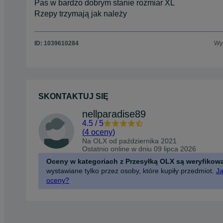
Pas w bardzo dobrym stanie rozmiar XL
Rzepy trzymają jak należy
ID:
1039610284
Wyś
SKONTAKTUJ SIĘ
nellparadise89
4.5
/
5
(
4 oceny
)
Na OLX od
października 2021
Ostatnio online w dniu 09 lipca 2026
Oceny w kategoriach z Przesyłką OLX są weryfikow
wystawiane tylko przez osoby, które kupiły przedmiot.
Ja
oceny?