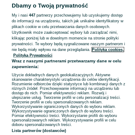
Bielsko-Biała
Dbamy o Twoją prywatność
08 lipca 2026
My i nasi
447
partnerzy przechowujemy lub uzyskujemy dostęp
do informacji na urządzeniu, takich jak unikalne identyfikatory w
Leżaczek bujaczek Nuna Leaf stan
plikach cookie w celu przetwarzania danych osobowych.
bdb
Użytkownik może zaakceptować wybory lub zarządzać nimi,
300 zł
klikając poniżej lub w dowolnym momencie na stronie polityki
314 zł z Pakietem Ochronnym
prywatności. Te wybory będą sygnalizowane naszym partnerom i
nie będą miały wpływu na dane przeglądania.
Polityka cookies,
Bielsko-Biała
Polityka Prywatności
08 lipca 2026
Wraz z naszymi partnerami przetwarzamy dane w celu
zapewnienia:
Pas lędźwiowo–krzyżowy Oppo XL
Użycie dokładnych danych geolokalizacyjnych. Aktywne
skanowanie charakterystyki urządzenia do celów identyfikacji.
95 zł
Rozumienie odbiorców dzięki statystyce lub kombinacji danych z
101,83 zł z Pakietem Ochronnym
różnych źródeł. Przechowywanie informacji na urządzeniu lub
dostęp do nich. Pomiar efektywności reklam. Rozwój i
ulepszanie usług. Tworzenie profili w celu personalizacji treści.
Tworzenie profili w celu spersonalizowanych reklam.
Suszec
Wykorzystywanie ograniczonych danych do wyboru reklam.
08 lipca 2026
Wykorzystywanie ograniczonych danych do wyboru treści.
Pomiar efektywności treści. Wykorzystanie profili do wyboru
spersonalizowanych reklam. Wykorzystywanie profili w celu
doboru spersonalizowanych treści.
Lista partnerów (dostawców)