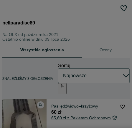
nellparadise89
Na OLX od
października 2021
Ostatnio online w dniu 09 lipca 2026
Wszystkie ogłoszenia
Oceny
Sortuj
ZNALEŹLIŚMY 3 OGŁOSZENIA
Pas lędźwiowo–krzyżowy
60 zł
65,60 zł z Pakietem Ochronnym