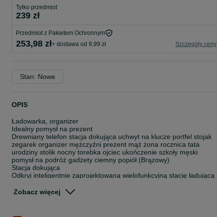
Tylko przedmiot
239 zł
Przedmiot z Pakietem Ochronnym
253,98 zł
+ dostawa od 9,99 zł
Szczegóły ceny
Stan: Nowe
OPIS
Ładowarka, organizer
Idealny pomysł na prezent
Drewniany telefon stacja dokująca uchwyt na klucze portfel stojak
zegarek organizer mężczyźni prezent mąż żona rocznica tata
urodziny stolik nocny torebka ojciec ukończenie szkoły męski
pomysł na podróż gadżety ciemny popiół (Brązowy)
Stacja dokująca
Odkryj inteligentnie zaprojektowaną wielofunkcyjną stację ładującą 
organizer, która pozwoli Ci cieszyć się porządkiem i wygodnym
ładowaniem w zasięgu ręki. Ten niezwykły produkt nie tylko ułatwi C
Zobacz więcej
utrzymanie ładu na biurku, szafce nocnej czy biurze, ale także
umożliwi naładowanie Twojego telefonu w elegancki sposób.