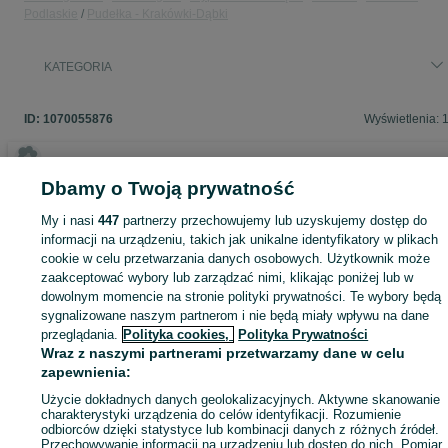
Podlaskie
Pudełka - Krakówki-Dąbki
Komfortowe wrażenia wizualne
– kąt stacji dokującej
umożliwia wygodne oglądanie filmów lub zdjęć na telefonie
komórkowym, bez obciążania karku lub pleców. Ponadto
utrzymuje urządzenie w chłodzie przez dłuższy czas.
KATEGORIA
Idealny prezent
ID:
1070055876
Wyświetlenia: 
Nie ma nic bardziej wyjątkowego niż podarować bliskiej osobie
idealny prezent, który wzbogaci i upiększy jej życie. Nasz produkt -
stacja ładująca i organizer wykonany z wysokiej jakości drewna, jes
Dbamy o Twoją prywatność
właśnie takim prezentem, który podkreśli Twoją troskę i dbałość o
szczegóły.
Zaloguj się lub załóż konto na OLX, aby skontaktować się z t
My i nasi
447
partnerzy przechowujemy lub uzyskujemy dostęp do
sprzedającym
informacji na urządzeniu, takich jak unikalne identyfikatory w plikach
cookie w celu przetwarzania danych osobowych. Użytkownik może
Dzięki starannie zaprojektowanej funkcjonalności, nasza stacja
zaakceptować wybory lub zarządzać nimi, klikając poniżej lub w
ładująca umożliwia utrzymanie porządku i organizacji w codzienny
Zaloguj się / Załóż konto
dowolnym momencie na stronie polityki prywatności. Te wybory będą
życiu, jednocześnie oferując wygodne ładowanie różnych urządzeń
elektronicznych w jednym miejscu. To praktyczne i eleganckie
sygnalizowane naszym partnerom i nie będą miały wpływu na dane
rozwiązanie dla każdego, kto ceni harmonię i estetykę w swoim
przeglądania.
Polityka cookies,
Polityka Prywatności
Kup
otoczeniu.
Wraz z naszymi partnerami przetwarzamy dane w celu
zapewnienia:
Użycie dokładnych danych geolokalizacyjnych. Aktywne skanowanie
Podarowanie naszej stacji ładującej jako prezent to nie tylko
charakterystyki urządzenia do celów identyfikacji. Rozumienie
wręczenie rzeczowej użyteczności, ale również wyraz Twojej troski
odbiorców dzięki statystyce lub kombinacji danych z różnych źródeł.
szczegóły i gust obdarowywanej osoby. Nasz produkt jest wykonan
Przechowywanie informacji na urządzeniu lub dostęp do nich. Pomiar