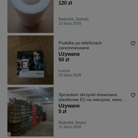
120 zł
Białystok, Zawady
15 lipca 2026
Pudelka po telefonach
zarezerwowane
Używane
50 zł
Łomża
28 lipca 2026
Sprzedam skrzynki drewniane,
plastikowe E2 na warzywa, owoce,
mięso
Używane
5 zł
Białystok, Bojary
21 lipca 2026