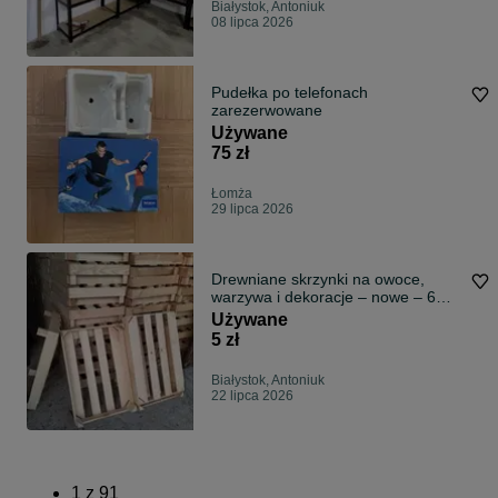
Białystok, Antoniuk
08 lipca 2026
Pudełka po telefonach
zarezerwowane
Używane
75 zł
Łomża
29 lipca 2026
Drewniane skrzynki na owoce,
warzywa i dekoracje – nowe – 6
zł/szt.
Używane
5 zł
Białystok, Antoniuk
22 lipca 2026
1
z
91