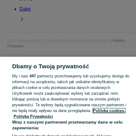
Dalej
Strona główna
Dom i Ogród
Wyposażenie wnętrz
Pudełka
Pudełka -
Podlaskie
POLSKA » PODLASKIE
Dbamy o Twoją prywatność
My i nasi
447
partnerzy przechowujemy lub uzyskujemy dostęp do
KATEGORIA
informacji na urządzeniu, takich jak unikalne identyfikatory w
plikach cookie w celu przetwarzania danych osobowych.
Użytkownik może zaakceptować wybory lub zarządzać nimi,
Zobacz Więc
Sprzedaż pudełek do przechowywania Podlaskie ▶️ Szeroki wybór kolorów i kształtów ✅ Nowe i używane w atrakcyjnych cenach ☝ Sprawdź oferty na OLX.pl!
klikając poniżej lub w dowolnym momencie na stronie polityki
prywatności. Te wybory będą sygnalizowane naszym partnerom i
Mapa kategorii
nie będą miały wpływu na dane przeglądania.
Polityka cookies,
Polityka Prywatności
Mapa miejscowości
Wraz z naszymi partnerami przetwarzamy dane w celu
Mapa ministron
zapewnienia:
Popularne wyszukiwania