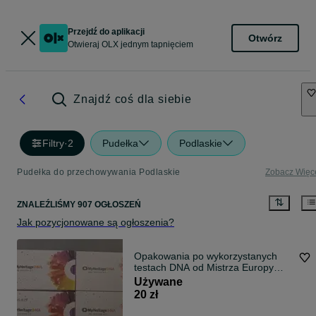
Przejdź do aplikacji
Otwórz
Otwieraj OLX jednym tapnięciem
Znajdź coś dla siebie
Filtry
·
2
Pudełka
Podlaskie
Pudełka do przechowywania Podlaskie
Zobacz Więc
ZNALEŹLIŚMY 907 OGŁOSZEŃ
Jak pozycjonowane są ogłoszenia?
Opakowania po wykorzystanych
testach DNA od Mistrza Europy
2012-NADAL
Używane
20 zł