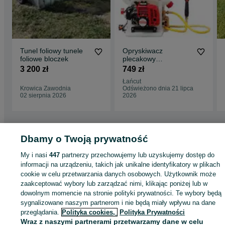
Tunel foliowy tunele
Opryskiwacz
foliowe bloczek
plecakowy
ciśnieniowy 3WZ-15 z
3 200 zł
749 zł
silnikiem spalinowym
Łańcut
Krowica Zawodnia
Odświeżono dnia 21 lipca
02 sierpnia 2026
2026
Dbamy o Twoją prywatność
Strona główna
Dom i Ogród
Ogród
Maszyny ogrodowe
Pozostałe
My i nasi
447
partnerzy przechowujemy lub uzyskujemy dostęp do
Pozostałe - Małopolskie
Pozostałe - Tarnów
informacji na urządzeniu, takich jak unikalne identyfikatory w plikach
cookie w celu przetwarzania danych osobowych. Użytkownik może
zaakceptować wybory lub zarządzać nimi, klikając poniżej lub w
KATEGORIA
dowolnym momencie na stronie polityki prywatności. Te wybory będą
sygnalizowane naszym partnerom i nie będą miały wpływu na dane
ID:
663629236
Wyświetlenia: 15
przeglądania.
Polityka cookies,
Polityka Prywatności
Wraz z naszymi partnerami przetwarzamy dane w celu