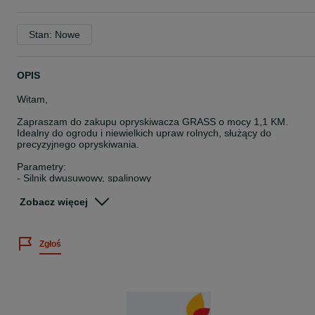
Stan: Nowe
OPIS
Witam,
Zapraszam do zakupu opryskiwacza GRASS o mocy 1,1 KM.
Idealny do ogrodu i niewielkich upraw rolnych, służący do
precyzyjnego opryskiwania.
Parametry:
- Silnik dwusuwowy, spalinowy
- Moc: 1,1 KM
- Pojemność silnika: 25,4 cm3,
Zobacz więcej
- Pojemność zbiornika: 15 litrów
- Maksymalna prędkość obrotowa silnika: 8000 obr/min
- Maksymalna wydajność oprysku: do 6 l / min
Zgłoś
- Zakres ciśnienia pracy: 1,5-2,5 MPa
- Waga: 8,0 kg
- Gwarancja 2 lata (rok na firmę)
- Sprzęt niedostępny w marketach
Wysyłka gratis kurierem DHL!