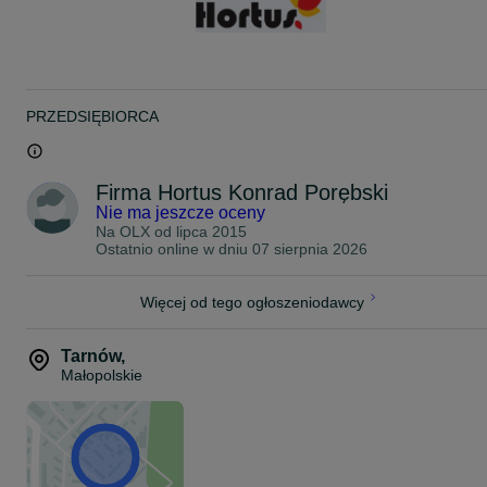
Sklep - Serwis - Wypożyczalnia
Tarnów
ul. Dobrzańskiego 14
tel. (14)--626--30--60
lub po godz. 17:00 - 724--- 803--- 165
PRZEDSIĘBIORCA
Godziny otwarcia:
Pon - Pt: 9:00 - 17:00
Sobota: 9:00 - 13:00
www.firmahortus.pl
Firma Hortus Konrad Porębski
firmahortus.olx.pl
Nie ma jeszcze oceny
www.sklephortus.pl
Na OLX od
lipca 2015
Ostatnio online w dniu 07 sierpnia 2026
Więcej od tego ogłoszeniodawcy
Tarnów
,
Małopolskie