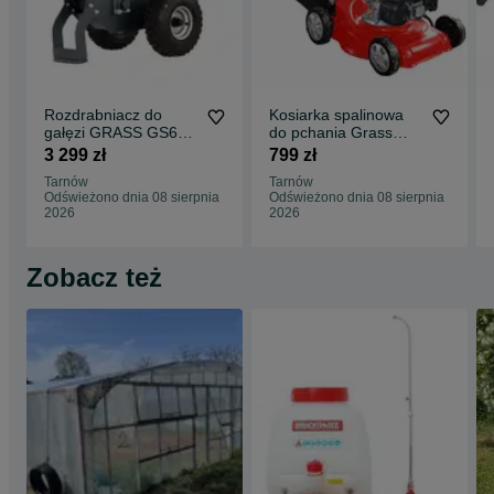
Rozdrabniacz do
Kosiarka spalinowa
gałęzi GRASS GS650
do pchania Grass
Loncin 196cm3
WR65763K Vega
3 299 zł
799 zł
4,1KW do 10cm
LONCIN 123cm3
Tarnów
Tarnów
bębnowy
40cm
Odświeżono dnia 08 sierpnia
Odświeżono dnia 08 sierpnia
2026
2026
Zobacz też