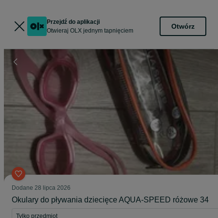
Przejdź do aplikacji
Otwórz
Otwieraj OLX jednym tapnięciem
Dodane
28 lipca 2026
Okulary do pływania dziecięce AQUA-SPEED różowe 34
Tylko przedmiot