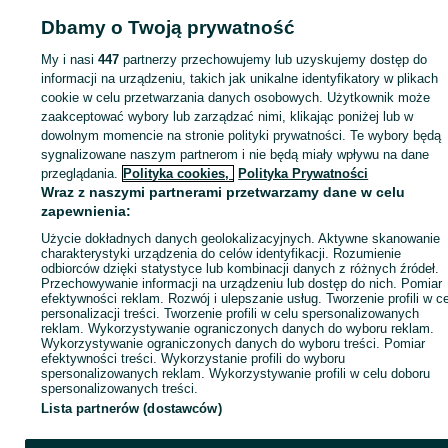
Dbamy o Twoją prywatność
My i nasi
447
partnerzy przechowujemy lub uzyskujemy dostęp do
Zaloguj się lub załóż konto na OLX, aby skontaktować się z t
informacji na urządzeniu, takich jak unikalne identyfikatory w plikach
sprzedającym
cookie w celu przetwarzania danych osobowych. Użytkownik może
zaakceptować wybory lub zarządzać nimi, klikając poniżej lub w
dowolnym momencie na stronie polityki prywatności. Te wybory będą
Zaloguj się / Załóż konto
sygnalizowane naszym partnerom i nie będą miały wpływu na dane
przeglądania.
Polityka cookies,
Polityka Prywatności
Wraz z naszymi partnerami przetwarzamy dane w celu
Kup
zapewnienia:
Użycie dokładnych danych geolokalizacyjnych. Aktywne skanowanie
charakterystyki urządzenia do celów identyfikacji. Rozumienie
odbiorców dzięki statystyce lub kombinacji danych z różnych źródeł.
Przechowywanie informacji na urządzeniu lub dostęp do nich. Pomiar
efektywności reklam. Rozwój i ulepszanie usług. Tworzenie profili w c
personalizacji treści. Tworzenie profili w celu spersonalizowanych
reklam. Wykorzystywanie ograniczonych danych do wyboru reklam.
Wykorzystywanie ograniczonych danych do wyboru treści. Pomiar
efektywności treści. Wykorzystanie profili do wyboru
spersonalizowanych reklam. Wykorzystywanie profili w celu doboru
spersonalizowanych treści.
Lista partnerów (dostawców)