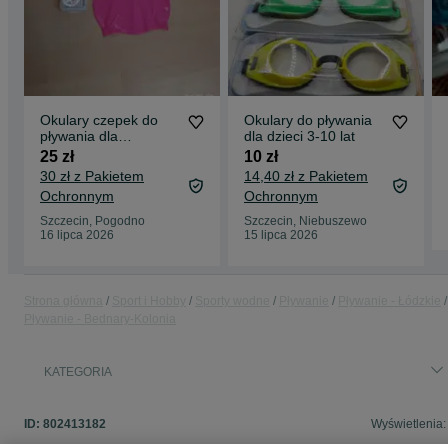
Okulary czepek do
Okulary do pływania
pływania dla
dla dzieci 3-10 lat
dziewczynki
25 zł
10 zł
30 zł z Pakietem
14,40 zł z Pakietem
Ochronnym
Ochronnym
Szczecin, Pogodno
Szczecin, Niebuszewo
16 lipca 2026
15 lipca 2026
Strona główna
Sport i Hobby
Sporty wodne
Pływanie
Pływanie - Łódzkie
Pływanie - Bednary-Kolonia
KATEGORIA
ID:
802413182
Wyświetlenia: