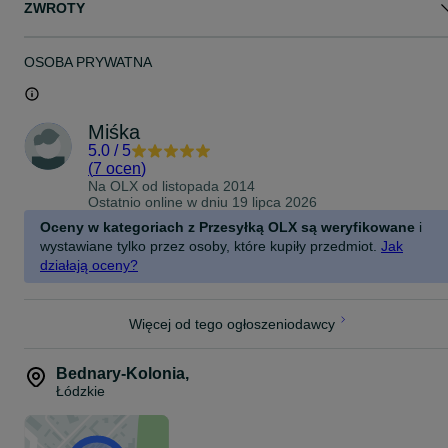
ZWROTY
OSOBA PRYWATNA
Miśka
5.0
/
5
(
7 ocen
)
Na OLX od
listopada 2014
Ostatnio online w dniu 19 lipca 2026
Oceny w kategoriach z Przesyłką OLX są weryfikowane
i
wystawiane tylko przez osoby, które kupiły przedmiot.
Jak
działają oceny?
Więcej od tego ogłoszeniodawcy
Bednary-Kolonia
,
Łódzkie