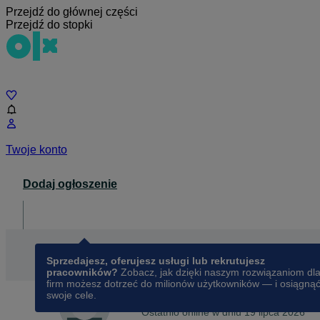
Przejdź do głównej części
Przejdź do stopki
Czat
Twoje konto
Dodaj ogłoszenie
Dla biznesu
opens in a new tab
Sprzedajesz, oferujesz usługi lub rekrutujesz
pracowników?
Zobacz, jak dzięki naszym rozwiązaniom dl
firm możesz dotrzeć do milionów użytkowników — i osiągną
swoje cele.
Na OLX od
listopada 2014
Miśka
Ostatnio online w dniu 19 lipca 2026