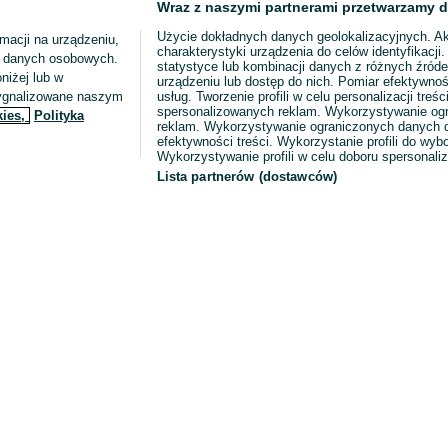
Wraz z naszymi partnerami przetwarzamy d
Użycie dokładnych danych geolokalizacyjnych. A
macji na urządzeniu,
charakterystyki urządzenia do celów identyfikacji
ia danych osobowych.
statystyce lub kombinacji danych z różnych źróde
niżej lub w
urządzeniu lub dostęp do nich. Pomiar efektywnoś
sygnalizowane naszym
usług. Tworzenie profili w celu personalizacji treści
spersonalizowanych reklam. Wykorzystywanie og
kies,
Polityka
reklam. Wykorzystywanie ograniczonych danych d
efektywności treści. Wykorzystanie profili do wy
Wykorzystywanie profili w celu doboru spersonali
Lista partnerów (dostawców)