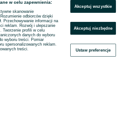
ane w celu zapewnienia:
Akceptuj wszystkie
ktywne skanowanie
. Rozumienie odbiorców dzięki
ł. Przechowywanie informacji na
ci reklam. Rozwój i ulepszanie
Akceptuj niezbędne
. Tworzenie profili w celu
raniczonych danych do wyboru
o wyboru treści. Pomiar
boru spersonalizowanych reklam.
zowanych treści.
Ustaw preferencje