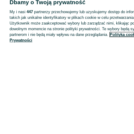
Dbamy o Twoją prywatność
Wyróżnione ogłoszenia
Oferta dla firm
My i nasi
447
partnerzy przechowujemy lub uzyskujemy dostęp do infor
takich jak unikalne identyfikatory w plikach cookie w celu przetwarzan
Blog
Użytkownik może zaakceptować wybory lub zarządzać nimi, klikając po
Regulamin
dowolnym momencie na stronie polityki prywatności. Te wybory będą 
partnerom i nie będą miały wpływu na dane przeglądania.
Polityka coo
Polityka prywatności
Prywatności
Reklama
Informacja o realizowanej strategii podatkowej
Ustawienia plików cookie
Zasady bezpieczeństwa
Mapa kategorii
Mapa miejscowości
Mapa ministron
Popularne wyszukiwania
Kariera
Pracodawcy na OLX