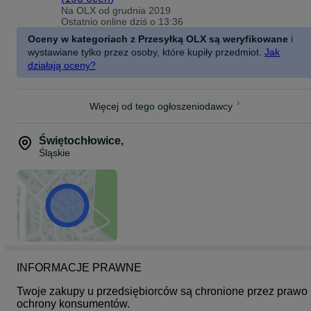
Na OLX od
grudnia 2019
Nawet jeśli się rozmyślisz lub nie spodoba Ci się nasz produkt (
Ostatnio online dziś o 13:36
chociaż gwarantujemy jego jakość) masz prawo oddać go do 14 dn
nawet "bez podania przyczyny."
Oceny w kategoriach z Przesyłką OLX są weryfikowane
i
wystawiane tylko przez osoby, które kupiły przedmiot.
Jak
Wysyłamy towar za pośrednictwem Poczty Polskiej, firm kurierskich
działają oceny?
lub "do paczkomatów" także "za pobraniem”.
Jesli masz wątpliwości czy dana część pasuje pisz do nas i podaj
nam VIN pojazdu (podpunkt "E" z dowodu rejestracyjnego chętnie
Więcej od tego ogłoszeniodawcy
sprawdzimy.
Więcej części na naszej stronie
Świętochłowice
,
Śląskie
e-dostawczaki.pl
INFORMACJE PRAWNE
Twoje zakupy u przedsiębiorców są chronione przez prawo 
ochrony konsumentów.