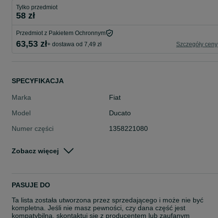
Tylko przedmiot
58 zł
Przedmiot z Pakietem Ochronnym
63,53 zł
+ dostawa od 7,49 zł
Szczegóły ceny
SPECYFIKACJA
Marka
Fiat
Model
Ducato
Numer części
1358221080
Typ części
Części karoserii > Drzwi > Ogranic
Zobacz więcej
iki
Okres gwarancji (w
24
miesiącach)
PASUJE DO
Stan
Nowe
Ta lista została utworzona przez sprzedającego i może nie być
Rodzaj
Karoseria
kompletna. Jeśli nie masz pewności, czy dana część jest
kompatybilna, skontaktuj się z producentem lub zaufanym