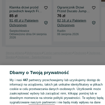
Klamka drzwi przód
Ogranicznik Drzwi
przednich lewych Fiat
Przód Ducato Jumper
Ducato Citroen
Boxer 2006-
85 zł
76 zł
Jumper Boxer
91,48 zł z Pakietem
82,16 zł z Pakietem
Ochronnym
Ochronnym
Świętochłowice
Radlin
Odświeżono dnia 04 sierpnia
06 sierpnia 2026
2026
Strona główna
Motoryzacja
Części samochodowe
Osobowe
Osobowe -
Śląskie
Osobowe - Świętochłowice
KATEGORIA
Dbamy o Twoją prywatność
My i nasi
447
partnerzy przechowujemy lub uzyskujemy dostęp do
ID:
996709717
Wyświetlenia:
informacji na urządzeniu, takich jak unikalne identyfikatory w plikach
cookie w celu przetwarzania danych osobowych. Użytkownik może
zaakceptować wybory lub zarządzać nimi, klikając poniżej lub w
Kup
dowolnym momencie na stronie polityki prywatności. Te wybory będą
sygnalizowane naszym partnerom i nie będą miały wpływu na dane