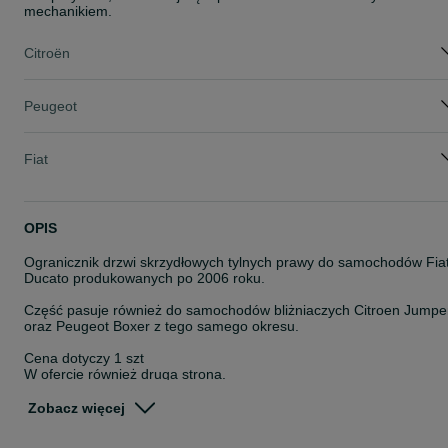
mechanikiem.
Citroën
Peugeot
Fiat
OPIS
Ogranicznik drzwi skrzydłowych tylnych prawy do samochodów Fia
Ducato produkowanych po 2006 roku.
Część pasuje również do samochodów bliżniaczych Citroen Jumpe
oraz Peugeot Boxer z tego samego okresu.
Cena dotyczy 1 szt
W ofercie również druga strona.
Część jest fabrycznie nowa, nieużywana, nie montowana.
Zobacz więcej
Cena za 1 szt.