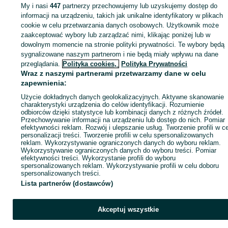
My i nasi
447
partnerzy przechowujemy lub uzyskujemy dostęp do
informacji na urządzeniu, takich jak unikalne identyfikatory w plikach
Strona główna
Elektronika
Sprzęt AGD
AGD drobne
Odkurzacze
cookie w celu przetwarzania danych osobowych. Użytkownik może
Odkurzacze - Podkarpackie
Odkurzacze - Moderówka
zaakceptować wybory lub zarządzać nimi, klikając poniżej lub w
dowolnym momencie na stronie polityki prywatności. Te wybory będą
sygnalizowane naszym partnerom i nie będą miały wpływu na dane
KATEGORIA
przeglądania.
Polityka cookies,
Polityka Prywatności
Wraz z naszymi partnerami przetwarzamy dane w celu
ID:
1030639111
Wyświetlenia: 1
zapewnienia:
Użycie dokładnych danych geolokalizacyjnych. Aktywne skanowanie
charakterystyki urządzenia do celów identyfikacji. Rozumienie
odbiorców dzięki statystyce lub kombinacji danych z różnych źródeł.
Przechowywanie informacji na urządzeniu lub dostęp do nich. Pomiar
Zaloguj się lub załóż konto na OLX, aby skontaktować się z t
efektywności reklam. Rozwój i ulepszanie usług. Tworzenie profili w c
personalizacji treści. Tworzenie profili w celu spersonalizowanych
sprzedającym
reklam. Wykorzystywanie ograniczonych danych do wyboru reklam.
Wykorzystywanie ograniczonych danych do wyboru treści. Pomiar
efektywności treści. Wykorzystanie profili do wyboru
spersonalizowanych reklam. Wykorzystywanie profili w celu doboru
Zaloguj się / Załóż konto
spersonalizowanych treści.
Lista partnerów (dostawców)
Zadzwoń / SMS
Wyślij wiadomość
Akceptuj wszystkie