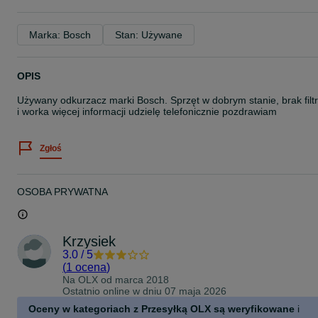
Marka: Bosch
Stan: Używane
OPIS
Używany odkurzacz marki Bosch. Sprzęt w dobrym stanie, brak filt
i worka więcej informacji udzielę telefonicznie pozdrawiam
Zgłoś
OSOBA PRYWATNA
Krzysiek
3.0
/
5
(
1 ocena
)
Na OLX od
marca 2018
Ostatnio online w dniu 07 maja 2026
Oceny w kategoriach z Przesyłką OLX są weryfikowane
i