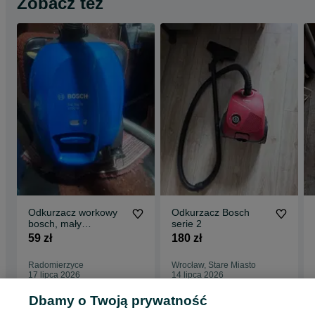
Zobacz też
Odkurzacz workowy
Odkurzacz Bosch
bosch, mały
serie 2
Odkurzacz, miele
59 zł
180 zł
Radomierzyce
Wrocław, Stare Miasto
17 lipca 2026
14 lipca 2026
Dbamy o Twoją prywatność