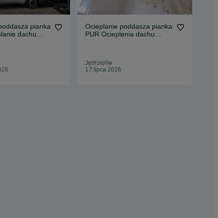
 poddasza pianka
Ocieplanie poddasza pianka
Oci
lanie dachu
PUR Ocieplenia dachu
cel
piana
doc
Jędrzejów
Kie
026
17 lipca 2026
Odś