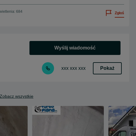
ietlenia: 684
Zgłoś
Wyślij wiadomość
Pokaż
xxx xxx xxx
Zobacz wszystkie