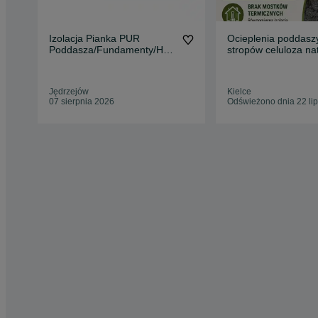
Izolacja Pianka PUR
Ocieplenia poddasz
Poddasza/Fundamenty/Hal
stropów celuloza na
e
alternatywa dla pia
Jędrzejów
Kielce
07 sierpnia 2026
Odświeżono dnia 22 li