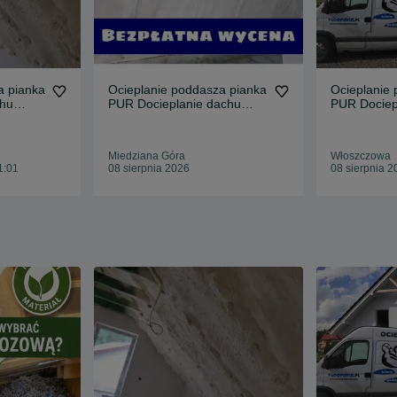
a pianka
Ocieplanie poddasza pianka
Ocieplanie
chu
PUR Docieplanie dachu
PUR Dociep
piana
piana
Miedziana Góra
Włoszczowa
1:01
08 sierpnia 2026
08 sierpnia 2