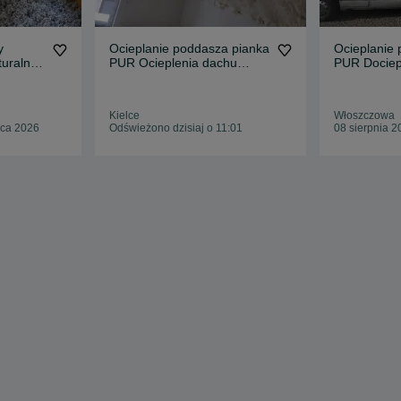
y
Ocieplanie poddasza pianka
Ocieplanie
turalna
PUR Ocieplenia dachu
PUR Dociep
ny PUR
piana
piana
Kielce
Włoszczowa
pca 2026
Odświeżono dzisiaj o 11:01
08 sierpnia 2