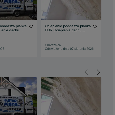
 poddasza pianka
Ocieplanie poddasza pianka
Oci
lanie dachu
PUR Ocieplenia dachu
PUR
piana
pia
Charsznica
Biel
026
Odświeżono dnia 07 sierpnia 2026
07 