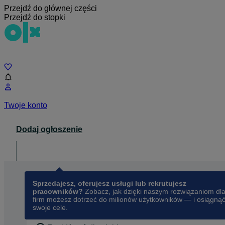
Przejdź do głównej części
Przejdź do stopki
Czat
Twoje konto
Dodaj ogłoszenie
Dla biznesu
opens in a new tab
Sprzedajesz, oferujesz usługi lub rekrutujesz
pracowników?
Zobacz, jak dzięki naszym rozwiązaniom dl
firm możesz dotrzeć do milionów użytkowników — i osiągną
swoje cele.