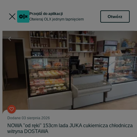
Przejdź do aplikacji
Otwórz
Otwieraj OLX jednym tapnięciem
Dodane
03 sierpnia 2026
NOWA "od ręki" 153cm lada JUKA cukiernicza chłodnicza
witryna DOSTAWA