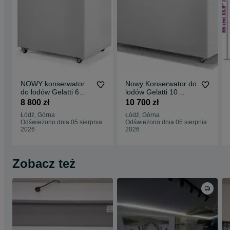
NOWY konserwator
Nowy Konserwator do
do lodów Gelatti 6
lodów Gelatti 10
cylindry DOSTAWA
dystrybutor MK COLD
8 800 zł
10 700 zł
GRATIS dystrybutor
KOMI DOSTAWA
Łódź, Górna
Łódź, Górna
MK COLD MK KOMI
Odświeżono dnia 05 sierpnia
Odświeżono dnia 05 sierpnia
zamrażarka na lody
2026
2026
Zobacz też