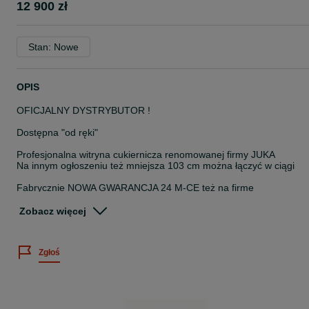
12 900 zł
Stan: Nowe
OPIS
OFICJALNY DYSTRYBUTOR !
Dostępna "od ręki"
Profesjonalna witryna cukiernicza renomowanej firmy JUKA
Na innym ogłoszeniu też mniejsza 103 cm można łączyć w ciągi
Fabrycznie NOWA GWARANCJA 24 M-CE też na firme
Do wyboru dolna obudowa biała lub czarna
Zobacz więcej
-wbudowany agregat chłodniczy
-chłodzenie wymuszone
Zgłoś
-zakres temperatury +4 +10 stopni
-elektroniczny kontroler Carel z zamontowaną funkcją
automatycznego rozmrażania
-tylne drzwi przesuwne, dwukomorowe / zespolone
- oświetlenie LED każdej półki