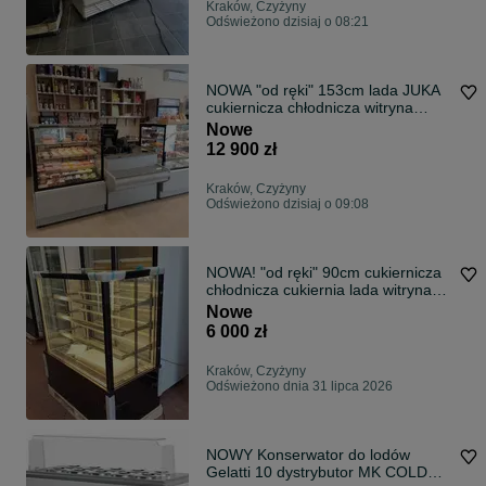
Kraków, Czyżyny
Odświeżono dzisiaj o 08:21
NOWA "od ręki" 153cm lada JUKA
cukiernicza chłodnicza witryna
DOSTAWA
Nowe
12 900 zł
Kraków, Czyżyny
Odświeżono dzisiaj o 09:08
NOWA! "od ręki" 90cm cukiernicza
chłodnicza cukiernia lada witryna
DOSTAWA cały kraj na ciasta
Nowe
lodówka cena BRUTTO
6 000 zł
Kraków, Czyżyny
Odświeżono dnia 31 lipca 2026
NOWY Konserwator do lodów
Gelatti 10 dystrybutor MK COLD