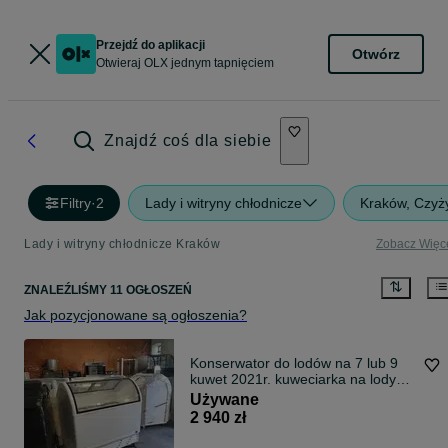
Przejdź do aplikacji
Otwórz
Otwieraj OLX jednym tapnięciem
Znajdź coś dla siebie
Filtry
·
2
Lady i witryny chłodnicze
Kraków, Czyż
Lady i witryny chłodnicze Kraków
Zobacz Więc
ZNALEŹLIŚMY 11 OGŁOSZEŃ
Jak pozycjonowane są ogłoszenia?
Konserwator do lodów na 7 lub 9
kuwet 2021r. kuweciarka na lody
JUKA M400Q zamrażarka witryna
Używane
DOSTAWA do lodów gałkowych
2 940 zł