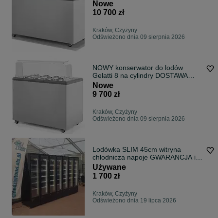
KOMI DOSTAWA na lody
Nowe
POZZETTI
10 700 zł
Kraków, Czyżyny
Odświeżono dnia 09 sierpnia 2026
NOWY konserwator do lodów
Gelatti 8 na cylindry DOSTAWA
GRATIS dystrybutor na lody MK
Nowe
KOMI MK COLD
9 700 zł
Kraków, Czyżyny
Odświeżono dnia 09 sierpnia 2026
Lodówka SLIM 45cm witryna
chłodnicza napoje GWARANCJA i
DOSTAWA kraj chłodnia sklep bar
Używane
kebab
1 700 zł
Kraków, Czyżyny
Odświeżono dnia 19 lipca 2026