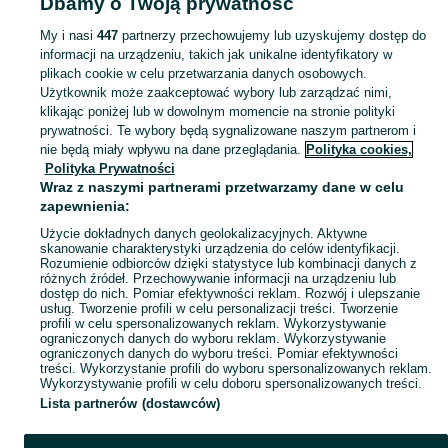
Dbamy o Twoją prywatność
Kraków
Lady i witryny chłodnicze - Czyżyny
My i nasi
447
partnerzy przechowujemy lub uzyskujemy dostęp do
informacji na urządzeniu, takich jak unikalne identyfikatory w
KATEGORIA
plikach cookie w celu przetwarzania danych osobowych.
Użytkownik może zaakceptować wybory lub zarządzać nimi,
Zobacz Więc
Sprzedaż lad i witryn chłodniczych dla sklepów Kraków ▶️ Nowe i używane oferty ✅ Szeroki wybór w najlepszych cenach ✌ Znajdź ogłoszenia na OLX.pl!
klikając poniżej lub w dowolnym momencie na stronie polityki
prywatności. Te wybory będą sygnalizowane naszym partnerom i
nie będą miały wpływu na dane przeglądania.
Polityka cookies,
Mapa kategorii
Polityka Prywatności
Mapa miejscowości
Wraz z naszymi partnerami przetwarzamy dane w celu
zapewnienia:
Mapa ministron
Użycie dokładnych danych geolokalizacyjnych. Aktywne
Popularne wyszukiwania
skanowanie charakterystyki urządzenia do celów identyfikacji.
Rozumienie odbiorców dzięki statystyce lub kombinacji danych z
różnych źródeł. Przechowywanie informacji na urządzeniu lub
dostęp do nich. Pomiar efektywności reklam. Rozwój i ulepszanie
usług. Tworzenie profili w celu personalizacji treści. Tworzenie
profili w celu spersonalizowanych reklam. Wykorzystywanie
ograniczonych danych do wyboru reklam. Wykorzystywanie
ograniczonych danych do wyboru treści. Pomiar efektywności
treści. Wykorzystanie profili do wyboru spersonalizowanych reklam.
Wykorzystywanie profili w celu doboru spersonalizowanych treści.
Lista partnerów (dostawców)