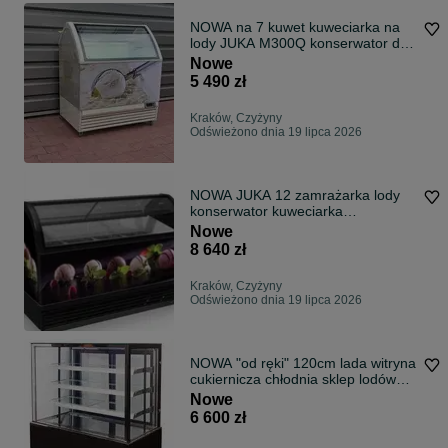
NOWA na 7 kuwet kuweciarka na
lody JUKA M300Q konserwator do
lodów gałkowych zamrażarka
Nowe
5 490 zł
Kraków, Czyżyny
Odświeżono dnia 19 lipca 2026
NOWA JUKA 12 zamrażarka lody
konserwator kuweciarka
dystrybutor lodów
Nowe
8 640 zł
Kraków, Czyżyny
Odświeżono dnia 19 lipca 2026
NOWA "od ręki" 120cm lada witryna
cukiernicza chłodnia sklep lodówka
DOSTAWA CAŁY KRAJ na ciasta
Nowe
6 600 zł