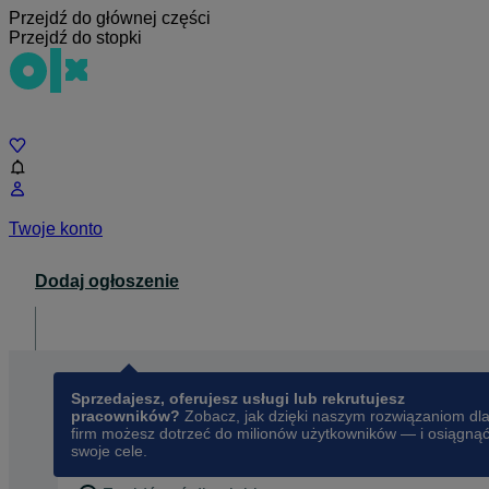
Przejdź do głównej części
Przejdź do stopki
Czat
Twoje konto
Dodaj ogłoszenie
Dla biznesu
opens in a new tab
Sprzedajesz, oferujesz usługi lub rekrutujesz
pracowników?
Zobacz, jak dzięki naszym rozwiązaniom dl
firm możesz dotrzeć do milionów użytkowników — i osiągną
swoje cele.