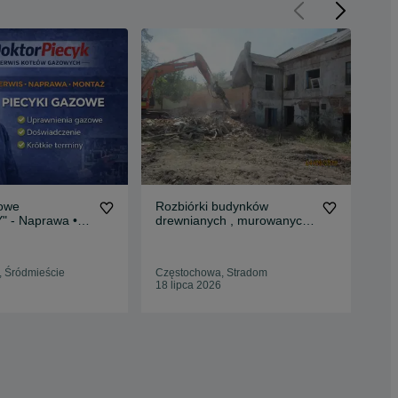
zowe
Rozbiórki budynków
Nap
 - Naprawa •
drewnianych , murowanych
spr
ntaż • Części
, stalowych!
''J
łaz
 Śródmieście
Częstochowa, Stradom
Czę
18 lipca 2026
14 