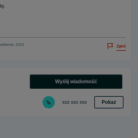
lę.
ietlenia: 3163
Zgłoś
Wyślij wiadomość
Pokaż
xxx xxx xxx