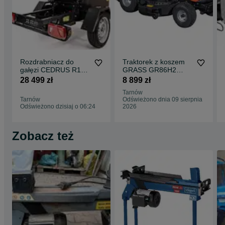
Rozdrabniacz do
Traktorek z koszem
gałęzi CEDRUS R13
GRASS GR86H2
przyczepka lekka A/A
Loncin 452cm3 86cm
28 499 zł
8 899 zł
z homologacją
hydro
Tarnów
Tarnów
Odświeżono dnia 09 sierpnia
Odświeżono dzisiaj o 06:24
2026
Zobacz też