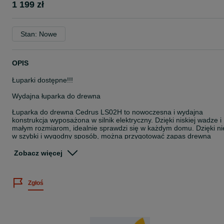
1 199 zł
Stan: Nowe
OPIS
Łuparki dostępne!!!
Wydajna łuparka do drewna
Łuparka do drewna Cedrus LS02H to nowoczesna i wydajna
konstrukcja wyposażona w silnik elektryczny. Dzięki niskiej wadze i
małym rozmiarom, idealnie sprawdzi się w każdym domu. Dzięki ni
w szybki i wygodny sposób, można przygotować zapas drewna
kominkowego na długie zimowe wieczory.
Zobacz więcej
Cedrus LS02H to łuparka, która dzięki silnikowi o mocy 2300 W,
generujące siłę nacisku 7 ton. Sprawia to, że doskonale radzi sobie
nawet z najtwardszym drewnem, o wymiarach maksymalnych: 52
Zgłoś
(długość) x 25cm (średnica). Aby przyspieszyć pracę, istnieje
również możliwość zamontowania opcjonalnego klina, dzięki
któremu każde polano można od razu rozłupywać na cztery części.
Wygodna i kompaktowa łuparka do drewna