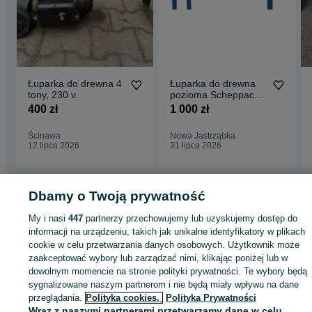
Łuparka do drewna 4
Łuparka do drewna
tony, 230 v.
pozioma Scheppach
HL520
400 zł
1 000 zł
Ścinawa
Nowa Jastrząbka
12 lipca 2026
31 lipca 2026
Dbamy o Twoją prywatność
Strona główna
Dom i Ogród
Ogród
Maszyny ogrodowe
Pozostałe
My i nasi
447
partnerzy przechowujemy lub uzyskujemy dostęp do
Pozostałe - Małopolskie
Pozostałe - Tarnów
informacji na urządzeniu, takich jak unikalne identyfikatory w plikach
cookie w celu przetwarzania danych osobowych. Użytkownik może
zaakceptować wybory lub zarządzać nimi, klikając poniżej lub w
KATEGORIA
dowolnym momencie na stronie polityki prywatności. Te wybory będą
sygnalizowane naszym partnerom i nie będą miały wpływu na dane
ID:
783949582
Wyświetlenia: 47
przeglądania.
Polityka cookies,
Polityka Prywatności
Wraz z naszymi partnerami przetwarzamy dane w celu