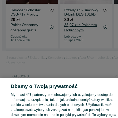
Dekoder Echostar
Przełącznik sieciowy
DSB-717 + piloty
D-Link DES 1016D
20 zł
30 zł
Pakiet Ochronny
35,07 zł z Pakietem
dostępny gratis
Ochronnym
Czosnówka
Lebiedziew
10 lipca 2026
11 lipca 2026
Strona główna
Elektronika
Komputery
Laptopy
Acer
Acer - Lubelskie
Ac
- Czosnówka
KATEGORIA
Dbamy o Twoją prywatność
ID:
855533747
Wyświetlenia: 6
My i nasi
447
partnerzy przechowujemy lub uzyskujemy dostęp do
informacji na urządzeniu, takich jak unikalne identyfikatory w plikach
cookie w celu przetwarzania danych osobowych. Użytkownik może
zaakceptować wybory lub zarządzać nimi, klikając poniżej lub w
Zaloguj się lub załóż konto na OLX, aby skontaktować się z t
dowolnym momencie na stronie polityki prywatności. Te wybory będą