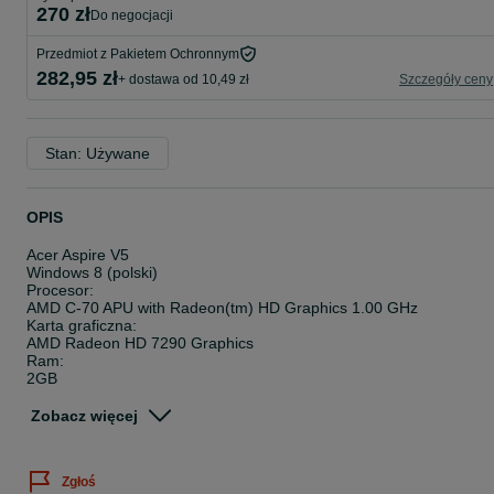
270 zł
do negocjacji
Przedmiot z Pakietem Ochronnym
282,95 zł
+ dostawa od 10,49 zł
Szczegóły ceny
Stan: Używane
OPIS
Acer Aspire V5
Windows 8 (polski)
Procesor:
AMD C-70 APU with Radeon(tm) HD Graphics 1.00 GHz
Karta graficzna:
AMD Radeon HD 7290 Graphics
Ram:
2GB
Dysk:
Acer(C:)
Zobacz więcej
280 GB
Laptop sprawny , wymieniona pasta termoprzewodząca , mały ,
podręczny , wydajny , jedyną wadą jest to , że laptop działa tylko
Zgłoś
pod ładowarką !!