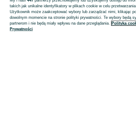
My i nasi
447
partnerzy przechowujemy lub uzyskujemy dostęp do infor
takich jak unikalne identyfikatory w plikach cookie w celu przetwarzan
Użytkownik może zaakceptować wybory lub zarządzać nimi, klikając po
dowolnym momencie na stronie polityki prywatności. Te wybory będą 
partnerom i nie będą miały wpływu na dane przeglądania.
Polityka coo
Prywatności
Aplikacje mobilne OLX.pl
Pomoc
Wyróżnione ogłoszenia
Oferta dla firm
Blog
Regulamin
Polityka prywatności
Reklama
Informacja o realizowanej strategii podatkowej