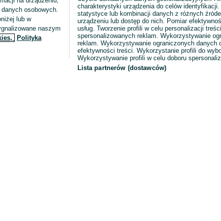
macji na urządzeniu,
charakterystyki urządzenia do celów identyfikacji
ia danych osobowych.
statystyce lub kombinacji danych z różnych źróde
niżej lub w
urządzeniu lub dostęp do nich. Pomiar efektywnoś
sygnalizowane naszym
usług. Tworzenie profili w celu personalizacji treści
spersonalizowanych reklam. Wykorzystywanie og
kies,
Polityka
reklam. Wykorzystywanie ograniczonych danych d
efektywności treści. Wykorzystanie profili do wy
Wykorzystywanie profili w celu doboru spersonali
Lista partnerów (dostawców)