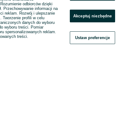
. Rozumienie odbiorców dzięki
ł. Przechowywanie informacji na
ci reklam. Rozwój i ulepszanie
Akceptuj niezbędne
. Tworzenie profili w celu
raniczonych danych do wyboru
o wyboru treści. Pomiar
boru spersonalizowanych reklam.
zowanych treści.
Ustaw preferencje