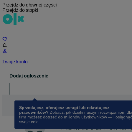
Przejdź do głównej części
Przejdź do stopki
Czat
Twoje konto
Dodaj ogłoszenie
Dla biznesu
opens in a new tab
Sprzedajesz, oferujesz usługi lub rekrutujesz
pracowników?
Zobacz, jak dzięki naszym rozwiązaniom dl
firm możesz dotrzeć do milionów użytkowników — i osiągną
swoje cele.
Na OLX od
sierpnia 2020
Marceli
Ostatnio online w dniu 17 września 2