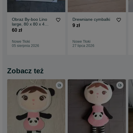
Obraz By-boo Lino
Drewniane cymbalki
large, 80 x 80 x 4
9 zł
drewno, sznurek
60 zł
Nowe Tłoki
Nowe Tłoki
05 sierpnia 2026
27 lipca 2026
Zobacz też