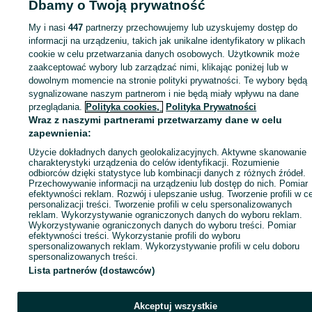
Dbamy o Twoją prywatność
My i nasi
447
partnerzy przechowujemy lub uzyskujemy dostęp do
Zaloguj się lub załóż konto na OLX, aby skontaktować się z t
informacji na urządzeniu, takich jak unikalne identyfikatory w plikach
sprzedającym
cookie w celu przetwarzania danych osobowych. Użytkownik może
zaakceptować wybory lub zarządzać nimi, klikając poniżej lub w
dowolnym momencie na stronie polityki prywatności. Te wybory będą
Zaloguj się / Załóż konto
sygnalizowane naszym partnerom i nie będą miały wpływu na dane
przeglądania.
Polityka cookies,
Polityka Prywatności
Wraz z naszymi partnerami przetwarzamy dane w celu
Kup
zapewnienia:
Użycie dokładnych danych geolokalizacyjnych. Aktywne skanowanie
charakterystyki urządzenia do celów identyfikacji. Rozumienie
odbiorców dzięki statystyce lub kombinacji danych z różnych źródeł.
Przechowywanie informacji na urządzeniu lub dostęp do nich. Pomiar
efektywności reklam. Rozwój i ulepszanie usług. Tworzenie profili w c
personalizacji treści. Tworzenie profili w celu spersonalizowanych
reklam. Wykorzystywanie ograniczonych danych do wyboru reklam.
Wykorzystywanie ograniczonych danych do wyboru treści. Pomiar
efektywności treści. Wykorzystanie profili do wyboru
spersonalizowanych reklam. Wykorzystywanie profili w celu doboru
spersonalizowanych treści.
Lista partnerów (dostawców)
Akceptuj wszystkie