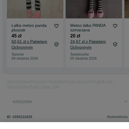
Lalka metoo panda
Metoo lalka PANDA
pluszak
szmaciana
45 zł
20 zł
50,61 zł z Pakietem
24,67 zł z Pakietem
Ochronnym
Ochronnym
Świecie
Świętoszów
08 sierpnia 2026
05 sierpnia 2026
Strona główna
Dla Dzieci
Zabawki
Lalki i akcesoria
Lalki
Lalki -
Wielkopolskie
Lalki - Nowe Tłoki
KATEGORIA
ID:
1050211620
Wyświetlenia: