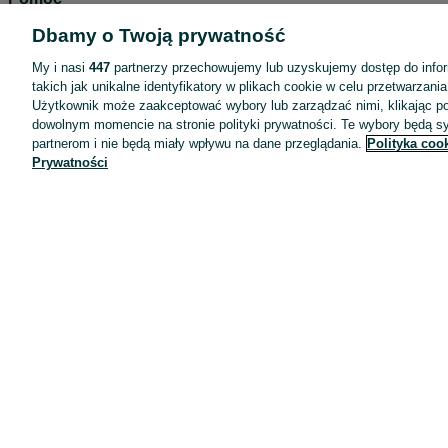
Wyróżnione ogłoszenia
Dbamy o Twoją prywatność
Oferta dla firm
My i nasi
447
partnerzy przechowujemy lub uzyskujemy dostęp do infor
takich jak unikalne identyfikatory w plikach cookie w celu przetwarzan
Blog
Użytkownik może zaakceptować wybory lub zarządzać nimi, klikając po
Regulamin
dowolnym momencie na stronie polityki prywatności. Te wybory będą 
partnerom i nie będą miały wpływu na dane przeglądania.
Polityka coo
Polityka prywatności
Prywatności
Reklama
Informacja o realizowanej strategii podatkowej
Ustawienia plików cookie
Zasady bezpieczeństwa
Mapa kategorii
Mapa miejscowości
Mapa ministron
Popularne wyszukiwania
Kariera