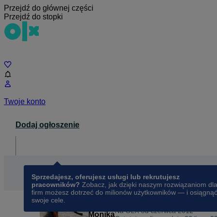
Przejdź do głównej części
Przejdź do stopki
Czat
Twoje konto
Dodaj ogłoszenie
Dla biznesu
opens in a new tab
Sprzedajesz, oferujesz usługi lub rekrutujesz
pracowników?
Zobacz, jak dzięki naszym rozwiązaniom dl
firm możesz dotrzeć do milionów użytkowników — i osiągną
swoje cele.
Na OLX od
czerwca 2012
Monika