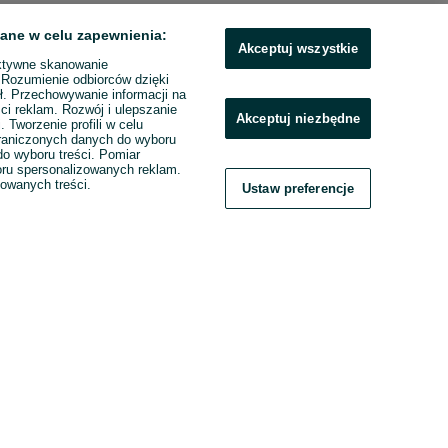
ane w celu zapewnienia:
Akceptuj wszystkie
ktywne skanowanie
. Rozumienie odbiorców dzięki
ł. Przechowywanie informacji na
ci reklam. Rozwój i ulepszanie
Akceptuj niezbędne
. Tworzenie profili w celu
raniczonych danych do wyboru
o wyboru treści. Pomiar
boru spersonalizowanych reklam.
zowanych treści.
Ustaw preferencje