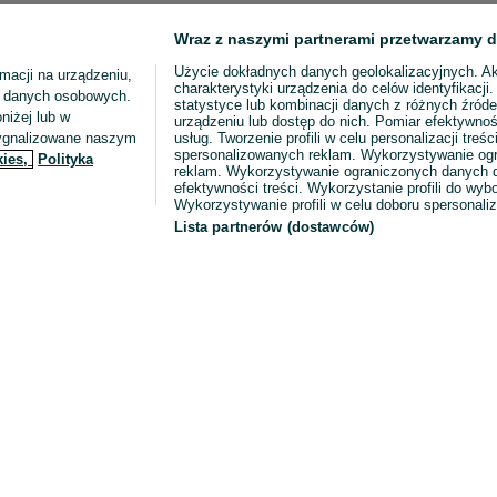
Wraz z naszymi partnerami przetwarzamy d
Użycie dokładnych danych geolokalizacyjnych. A
macji na urządzeniu,
charakterystyki urządzenia do celów identyfikacji
ia danych osobowych.
statystyce lub kombinacji danych z różnych źróde
niżej lub w
urządzeniu lub dostęp do nich. Pomiar efektywnoś
sygnalizowane naszym
usług. Tworzenie profili w celu personalizacji treści
spersonalizowanych reklam. Wykorzystywanie og
kies,
Polityka
reklam. Wykorzystywanie ograniczonych danych d
efektywności treści. Wykorzystanie profili do wy
Wykorzystywanie profili w celu doboru spersonali
Lista partnerów (dostawców)