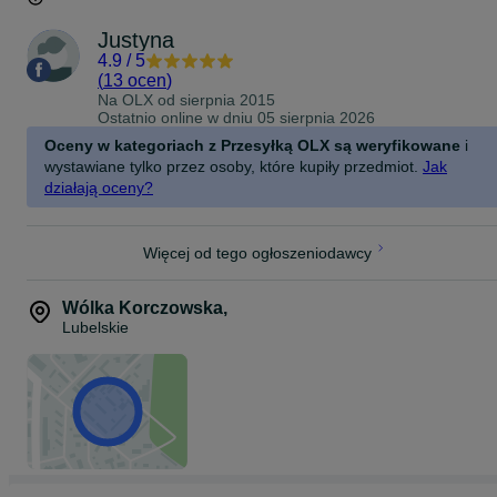
Justyna
4.9
/
5
(
13 ocen
)
Na OLX od
sierpnia 2015
Ostatnio online w dniu 05 sierpnia 2026
Oceny w kategoriach z Przesyłką OLX są weryfikowane
i
wystawiane tylko przez osoby, które kupiły przedmiot.
Jak
działają oceny?
Więcej od tego ogłoszeniodawcy
Wólka Korczowska
,
Lubelskie