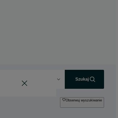
Odległość
+0 km
Szukaj
Obserwuj wyszukiwanie