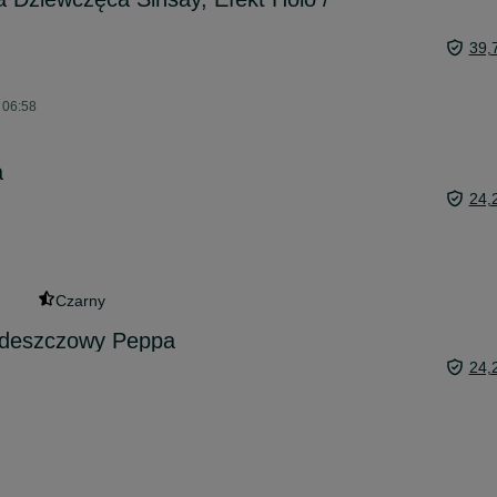
39,
 06:58
a
24,
Czarny
wdeszczowy Peppa
24,