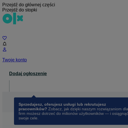
Przejdź do głównej części
Przejdź do stopki
Czat
Twoje konto
Dodaj ogłoszenie
Dla biznesu
opens in a new tab
Sprzedajesz, oferujesz usługi lub rekrutujesz
pracowników?
Zobacz, jak dzięki naszym rozwiązaniom dl
firm możesz dotrzeć do milionów użytkowników — i osiągną
swoje cele.