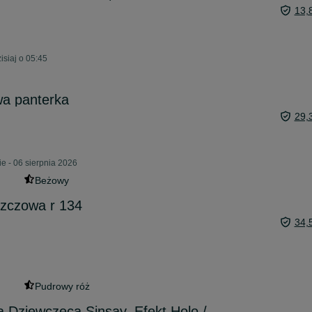
13,
isiaj o 05:45
wa panterka
29,
e - 06 sierpnia 2026
Beżowy
szczowa r 134
34,
Pudrowy róż
a Dziewczęca Sinsay, Efekt Holo /