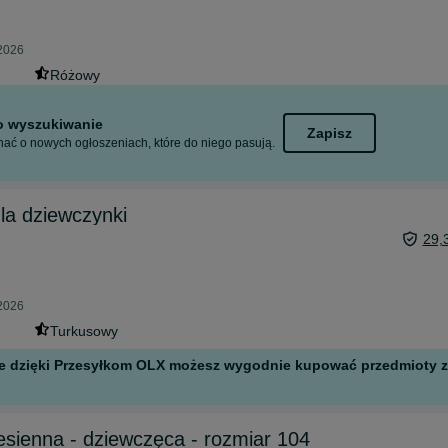
 2026
Różowy
to wyszukiwanie
Zapisz
ać o nowych ogłoszeniach, które do niego pasują.
la dziewczynki
29,
 2026
Turkusowy
 ale dzięki Przesyłkom OLX możesz wygodnie kupować przedmioty z 
esienna - dziewczęca - rozmiar 104