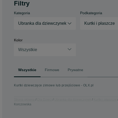
Filtry
Kategoria
Podkategoria
Ubranka dla dziewczynek
Kurtki i płaszcze
Kolor
Wszystkie
Wszystkie
Firmowe
Prywatne
Kurtki dziewczęce zimowe lub przejściowe - OLX.pl
Strona główna
Dla Dzieci
Ubranka dla dziewczynek
Kurtki i płaszcze
Korczowska