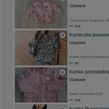
Używane
Częstochowa, Tysiąclecie - Dz
104
Kurteczka jeanso
Używane
Kraków, Wzgórza Krzesławicki
98
Kurtka przeciwde
Używane
Żagań - 06 sierpnia 2026
134
Kurtka Przejściow