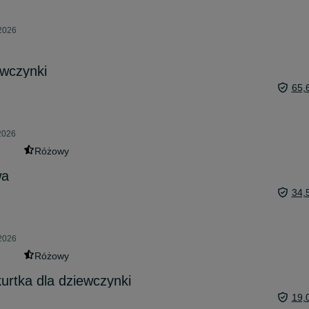
 2026
ewczynki
65,
2026
Różowy
wa
34,
 2026
Różowy
urtka dla dziewczynki
19,