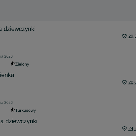
a dziewczynki
29,
nia 2026
Zielony
ienka
20,
nia 2026
Turkusowy
la dziewczynki
24,