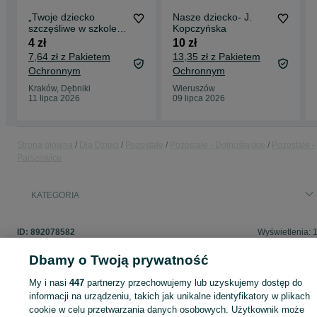
„Twoje dziecko
Nasze dziecko- J.
szczęśliwe w szkole” -
Kopczyńska
Mirjana Mitrović
4 zł
10 zł
7,64 zł z Pakietem
13,35 zł z Pakietem
Ochronnym
Ochronnym
Kraków, Dębniki
Wieruszów
11 lipca 2026
09 lipca 2026
Strona główna
Dla Dzieci
Pozostałe
Pozostałe - Dolnośląskie
Pozostałe -
Parszowice
KATEGORIA
ID:
892078582
Wyświetlenia: 
Dbamy o Twoją prywatność
My i nasi
447
partnerzy przechowujemy lub uzyskujemy dostęp do
Zaloguj się lub załóż konto na OLX, aby skontaktować się z t
informacji na urządzeniu, takich jak unikalne identyfikatory w plikach
sprzedającym
cookie w celu przetwarzania danych osobowych. Użytkownik może