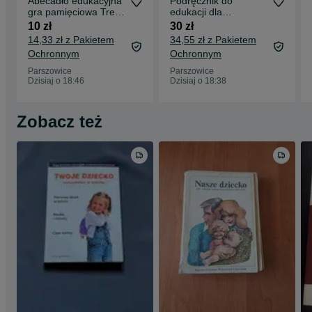
Abecadło edukacyjna
Podręcznik do
gra pamięciowa Trefl
edukacji dla
do nauki alfabetu liter
bezpieczeństwa dla
10 zł
30 zł
liceum i technikum
14,33 zł z Pakietem
34,55 zł z Pakietem
nowa era
Ochronnym
Ochronnym
Parszowice
Parszowice
Dzisiaj o 18:46
Dzisiaj o 18:38
Zobacz też