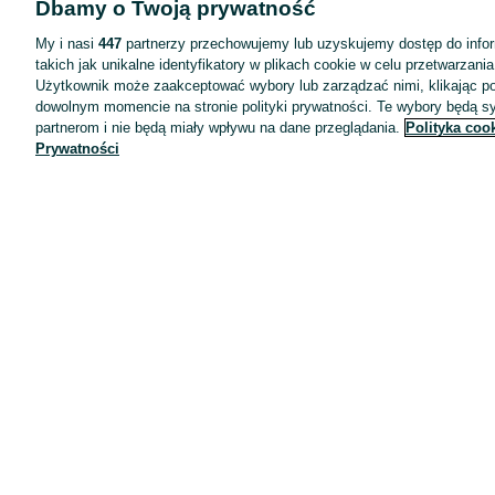
Dbamy o Twoją prywatność
Wyróżnione ogłoszenia
Oferta dla firm
My i nasi
447
partnerzy przechowujemy lub uzyskujemy dostęp do infor
takich jak unikalne identyfikatory w plikach cookie w celu przetwarzan
Blog
Użytkownik może zaakceptować wybory lub zarządzać nimi, klikając po
Regulamin
dowolnym momencie na stronie polityki prywatności. Te wybory będą 
partnerom i nie będą miały wpływu na dane przeglądania.
Polityka coo
Polityka prywatności
Prywatności
Reklama
Informacja o realizowanej strategii podatkowej
Ustawienia plików cookie
Zasady bezpieczeństwa
Mapa kategorii
Mapa miejscowości
Mapa ministron
Popularne wyszukiwania
Kariera
Pracodawcy na OLX