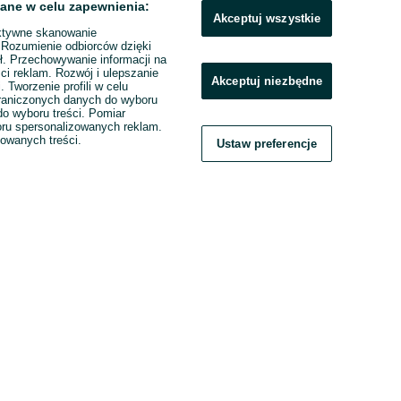
ane w celu zapewnienia:
Akceptuj wszystkie
ktywne skanowanie
. Rozumienie odbiorców dzięki
ł. Przechowywanie informacji na
ci reklam. Rozwój i ulepszanie
Akceptuj niezbędne
. Tworzenie profili w celu
raniczonych danych do wyboru
o wyboru treści. Pomiar
boru spersonalizowanych reklam.
zowanych treści.
Ustaw preferencje