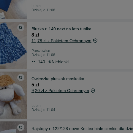
Lubin
Dzisiaj o 11:08
Bluzka r. 140 next na lato tunika
8 zł
11,78 zł z Pakietem Ochronnym
Parszowice
Dzisiaj o 11:08
140
Niebieski
Owieczka pluszak maskotka
5 zł
9,20 zł z Pakietem Ochronnym
Lubin
Dzisiaj o 11:04
Rajstopy r. 122/128 nowe Knittex białe cienkie dla dzi