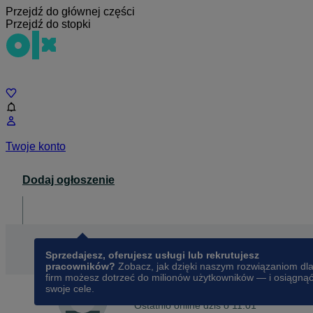
Przejdź do głównej części
Przejdź do stopki
Czat
Twoje konto
Dodaj ogłoszenie
Dla biznesu
opens in a new tab
Sprzedajesz, oferujesz usługi lub rekrutujesz
pracowników?
Zobacz, jak dzięki naszym rozwiązaniom dl
firm możesz dotrzeć do milionów użytkowników — i osiągną
swoje cele.
Na OLX od
października 2018
anna
Ostatnio online dziś o 11:01