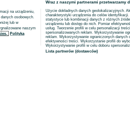
Wraz z naszymi partnerami przetwarzamy d
Użycie dokładnych danych geolokalizacyjnych. A
macji na urządzeniu,
charakterystyki urządzenia do celów identyfikacji
ia danych osobowych.
statystyce lub kombinacji danych z różnych źróde
niżej lub w
urządzeniu lub dostęp do nich. Pomiar efektywnoś
sygnalizowane naszym
usług. Tworzenie profili w celu personalizacji treści
spersonalizowanych reklam. Wykorzystywanie og
kies,
Polityka
reklam. Wykorzystywanie ograniczonych danych d
efektywności treści. Wykorzystanie profili do wy
Wykorzystywanie profili w celu doboru spersonali
Lista partnerów (dostawców)