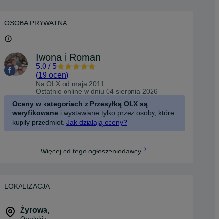
OSOBA PRYWATNA
Iwona i Roman
5.0
/
5
(
19 ocen
)
Na OLX od
maja 2011
Ostatnio online w dniu 04 sierpnia 2026
Oceny w kategoriach z Przesyłką OLX są
weryfikowane
i wystawiane tylko przez osoby, które
kupiły przedmiot.
Jak działają oceny?
Więcej od tego ogłoszeniodawcy
LOKALIZACJA
Żyrowa
,
Opolskie