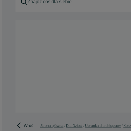
Wróć
Strona główna
Dla Dzieci
Ubranka dla chłopców
Kosz