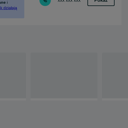
Pokaż
xxx xxx xxx
ane
i
k działają