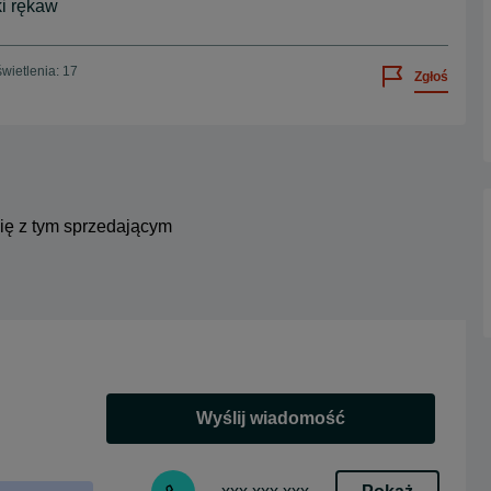
i rękaw
wietlenia: 17
Zgłoś
się z tym sprzedającym
Wyślij wiadomość