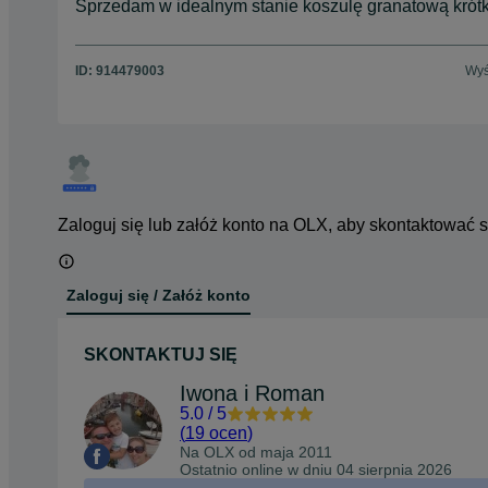
Sprzedam w idealnym stanie koszulę granatową krótk
ID:
914479003
Wyś
Zaloguj się lub załóż konto na OLX, aby skontaktować 
Zaloguj się / Załóż konto
SKONTAKTUJ SIĘ
Iwona i Roman
5.0
/
5
(
19 ocen
)
Na OLX od
maja 2011
Ostatnio online w dniu 04 sierpnia 2026