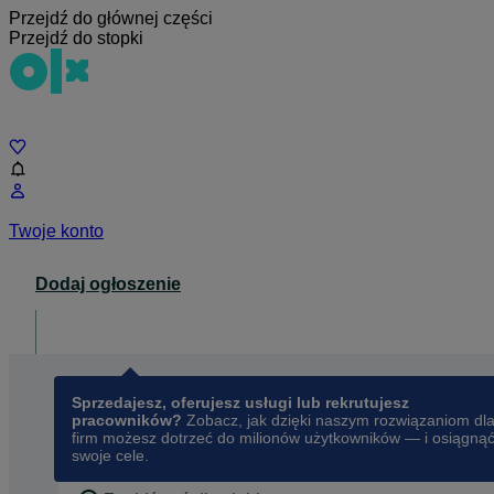
Przejdź do głównej części
Przejdź do stopki
Czat
Twoje konto
Dodaj ogłoszenie
Dla biznesu
opens in a new tab
Sprzedajesz, oferujesz usługi lub rekrutujesz
pracowników?
Zobacz, jak dzięki naszym rozwiązaniom dl
firm możesz dotrzeć do milionów użytkowników — i osiągną
swoje cele.