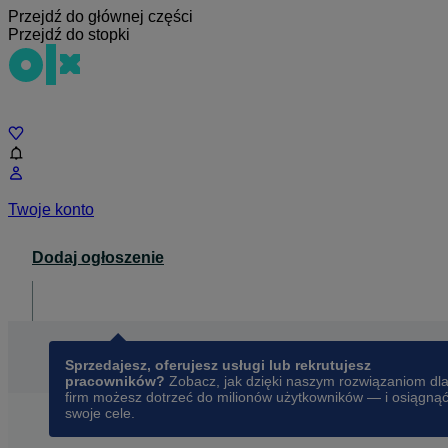
Przejdź do głównej części
Przejdź do stopki
Czat
Twoje konto
Dodaj ogłoszenie
Dla biznesu
opens in a new tab
Sprzedajesz, oferujesz usługi lub rekrutujesz
pracowników?
Zobacz, jak dzięki naszym rozwiązaniom dl
firm możesz dotrzeć do milionów użytkowników — i osiągną
swoje cele.