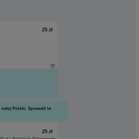
25 zł
całej Polski. Sprawdź te
25 zł
38 zł z Pakietem Ochronnym