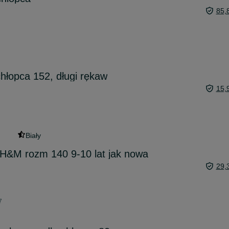
85,
chłopca 152, długi rękaw
15,
Biały
 H&M rozm 140 9-10 lat jak nowa
29,
7