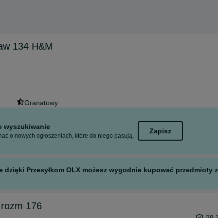
ękaw 134 H&M
Granatowy
to wyszukiwanie
Zapisz
ać o nowych ogłoszeniach, które do niego pasują.
 ale dzięki Przesyłkom OLX możesz wygodnie kupować przedmioty z 
 rozm 176
29,