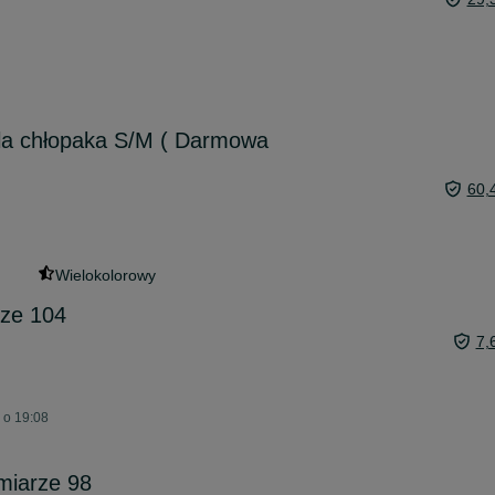
dla chłopaka S/M ( Darmowa
60,
Wielokolorowy
rze 104
7,
 o 19:08
miarze 98