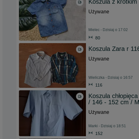
Koszula z krótkim
Używane
Mielec - Dzisiaj o 17:02
80
Koszula Zara r 11
Używane
Wieliczka - Dzisiaj o 16:57
116
Koszula chłopięca /
/ 146 - 152 cm / 
Używane
Marki - Dzisiaj o 18:51
152