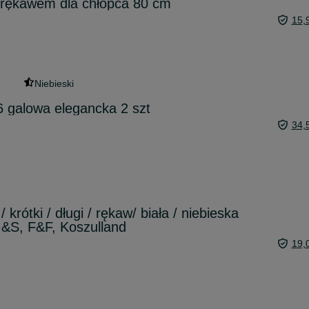
 rękawem dla chłopca 80 cm
15,
Niebieski
6 galowa elegancka 2 szt
34,
 krótki / długi / rękaw/ biała / niebieska
M&S, F&F, Koszulland
19,