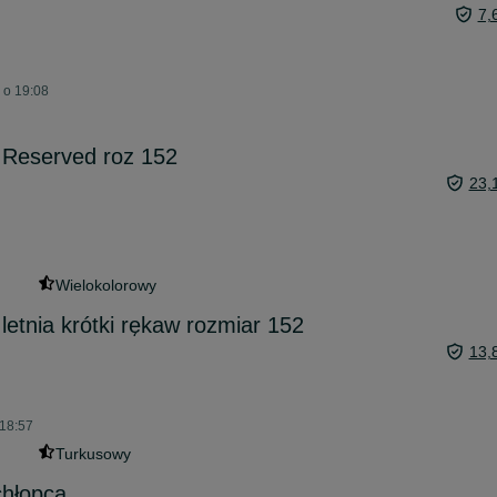
7,
 o 19:08
 Reserved roz 152
23,
Wielokolorowy
letnia krótki rękaw rozmiar 152
13,
 18:57
Turkusowy
chłopca