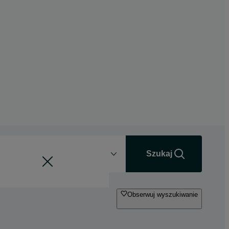
Odległość
+0 km
Szukaj
Obserwuj wyszukiwanie