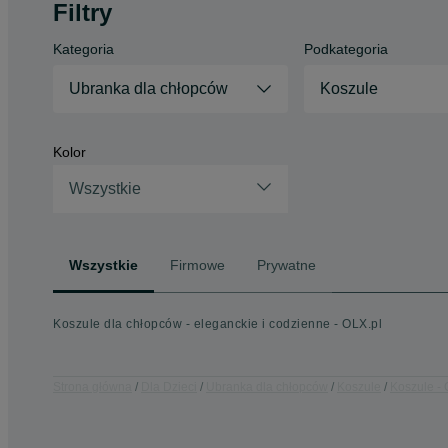
Filtry
Kategoria
Podkategoria
Ubranka dla chłopców
Koszule
Kolor
Wszystkie
Wszystkie
Firmowe
Prywatne
Koszule dla chłopców - eleganckie i codzienne - OLX.pl
Strona główna
Dla Dzieci
Ubranka dla chłopców
Koszule
Koszule - 