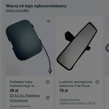
Więcej od tego ogłoszeniodawcy
Zobacz wszystkie
Zaślepka haka
Lusterko wewnętrzne
holowniczego w
wsteczne Fiat Ducato
zderzaku przednim
Boxer Jumper 2006 -
29 zł
75 zł
CZARNA Fiat Ducato,
14 NOWE
33,52 zł z Pakietem
Citroen Jumper,
Ochronnym
Świętochłowice
Peugeot Boxer
Odświeżono dzisiaj o 06:37
735684532
Świętochłowice