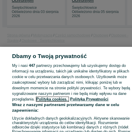
Ochronnym
Ochronnym
Świętochłowice
Świętochłowice
Odświeżono dnia 03 sierpnia
Odświeżono dnia 05 sierpnia
2026
2026
Strona główna
Motoryzacja
Części samochodowe
Osobowe
Osobowe -
Śląskie
Osobowe - Świętochłowice
Dbamy o Twoją prywatność
KATEGORIA
My i nasi
447
partnerzy przechowujemy lub uzyskujemy dostęp do
informacji na urządzeniu, takich jak unikalne identyfikatory w plikach
ID:
1018622569
Wyświetlenia: 
cookie w celu przetwarzania danych osobowych. Użytkownik może
zaakceptować wybory lub zarządzać nimi, klikając poniżej lub w
Kup
dowolnym momencie na stronie polityki prywatności. Te wybory będą
sygnalizowane naszym partnerom i nie będą miały wpływu na dane
przeglądania.
Polityka cookies,
Polityka Prywatności
Wraz z naszymi partnerami przetwarzamy dane w celu
zapewnienia:
Użycie dokładnych danych geolokalizacyjnych. Aktywne skanowanie
charakterystyki urządzenia do celów identyfikacji. Rozumienie
odbiorców dzięki statystyce lub kombinacji danych z różnych źródeł.
Przechowywanie informacji na urządzeniu lub dostęp do nich. Pomiar