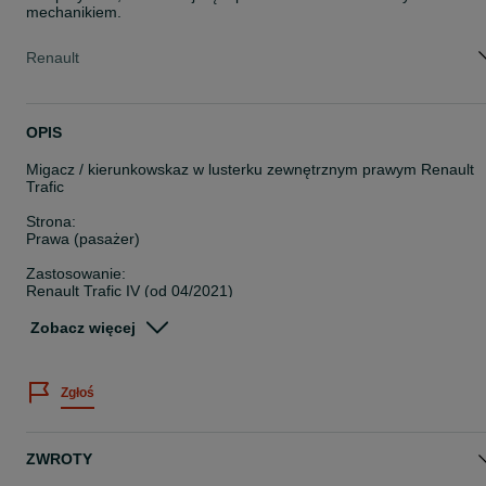
mechanikiem.
Renault
OPIS
Migacz / kierunkowskaz w lusterku zewnętrznym prawym Renault
Trafic
Strona:
Prawa (pasażer)
Zastosowanie:
Renault Trafic IV (od 04/2021)
Stan:
Zobacz więcej
Nowy, wysokiej jakości zamiennik
Producent:
Zgłoś
Polcar
Nr katalogowy:
60N5205E
ZWROTY
Nr OE (oryginalny):