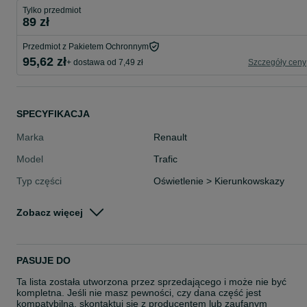
Tylko przedmiot
89 zł
Przedmiot z Pakietem Ochronnym
95,62 zł
+ dostawa od 7,49 zł
Szczegóły ceny
SPECYFIKACJA
Marka
Renault
Model
Trafic
Typ części
Oświetlenie > Kierunkowskazy
Stan
Nowe
Zobacz więcej
Rodzaj
Oświetlenie
PASUJE DO
Ta lista została utworzona przez sprzedającego i może nie być
kompletna. Jeśli nie masz pewności, czy dana część jest
kompatybilna, skontaktuj się z producentem lub zaufanym