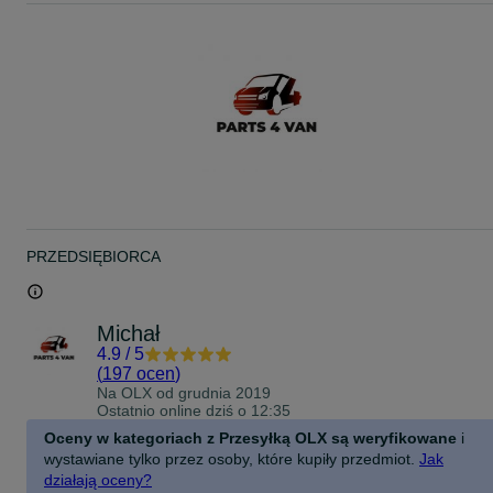
261603884R
Opis:
Oferuję nowy kierunkowskaz w lusterku zewnętrznym po stronie
pasażera do Renault Trafic IV produkowanego od kwietnia 2021
roku.
Produkt firmy Polcar – gwarantuje dobre dopasowanie i solidne
wykonanie.
Część pasuje bez żadnych przeróbek. Montaż typu „plug & play”.
Dostępność / dostawa:
Wysyłka lub odbiór osobisty po wcześniejszym kontakcie.
PRZEDSIĘBIORCA
Na życzenie wystawiam fakturę VAT.
Michał
4.9
/
5
(
197 ocen
)
Na OLX od
grudnia 2019
Ostatnio online dziś o 12:35
Oceny w kategoriach z Przesyłką OLX są weryfikowane
i
wystawiane tylko przez osoby, które kupiły przedmiot.
Jak
działają oceny?