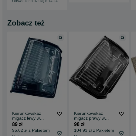
1637294680
Odświeżono dzisiaj o 14:24
Zobacz też
Kierunkowskaz
Kierunkowskaz
migacz lewy w
migacz prawy w
lusterku bocznym
lusterku bocznym
89 zł
98 zł
Renault Trafic
Renault Trafic
95,62 zł z Pakietem
104,93 zł z Pakietem