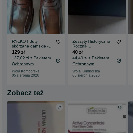
RYŁKO ! Buty
Zeszyty Historyczne
skórzane damskie -
Rocznik
okazja !
Osiemdziesiąt
129 zł
40 zł
Osiem,InstytutLiterac
137,02 zł z Pakietem
44,40 zł z Pakietem
ki 1988
Ochronnym
Ochronnym
Wola Komborska
Wola Komborska
05 sierpnia 2026
05 sierpnia 2026
Zobacz też