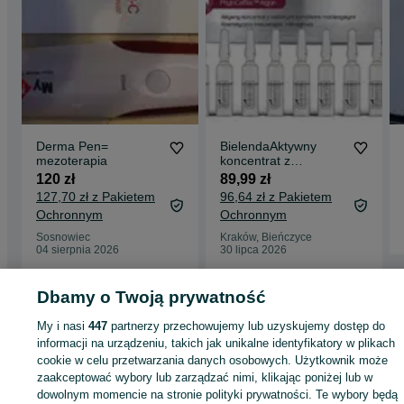
Derma Pen=
BielendaAktywny
mezoterapia
koncentrat z
roślinnymi komórkami
120 zł
89,99 zł
macierzystymi 10x3ml
127,70 zł z Pakietem
96,64 zł z Pakietem
Ochronnym
Ochronnym
Sosnowiec
Kraków, Bieńczyce
04 sierpnia 2026
30 lipca 2026
Dbamy o Twoją prywatność
Strona główna
Zdrowie i Uroda
Twarz
Pielęgnacja
Kremy do twarzy
Kremy do twarzy - Podkarpackie
My i nasi
447
partnerzy przechowujemy lub uzyskujemy dostęp do
Kremy do twarzy - Wola Komborska
informacji na urządzeniu, takich jak unikalne identyfikatory w plikach
cookie w celu przetwarzania danych osobowych. Użytkownik może
KATEGORIA
zaakceptować wybory lub zarządzać nimi, klikając poniżej lub w
dowolnym momencie na stronie polityki prywatności. Te wybory będą