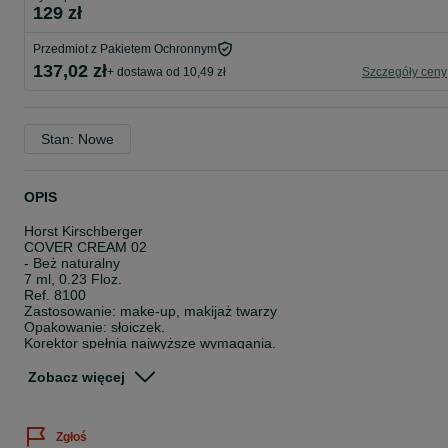
129 zł
Przedmiot z Pakietem Ochronnym
137,02 zł
+ dostawa od 10,49 zł
Szczegóły ceny
Stan: Nowe
OPIS
Horst Kirschberger
COVER CREAM 02
- Beż naturalny
7 ml, 0.23 Floz.
Ref. 8100
Zastosowanie: make-up, makijaż twarzy
Opakowanie: słoiczek.
Korektor spełnia najwyższe wymagania.
Rozjaśnia, koryguje, wyrównuje.
Tworzy doskonały wygląd skóry.
Zobacz więcej
Ukrywa cienie, niezawodnie redukuje zaczerwienienia i podrażnien
skóry.
Kremowa konsystencja.
Zgłoś
Można łatwo nałożyć palcami lub pędzlem tworząc gładką,