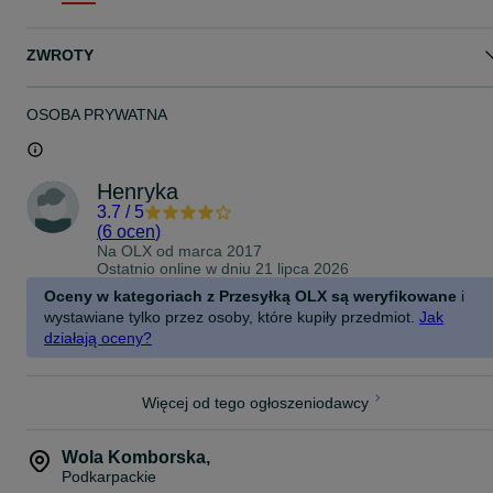
równomierną cerę.
Kirschberger Kosmetik GmbH
ZWROTY
Pojemność: 7 ml
OSOBA PRYWATNA
Henryka
3.7
/
5
(
6 ocen
)
Na OLX od
marca 2017
Ostatnio online w dniu 21 lipca 2026
Oceny w kategoriach z Przesyłką OLX są weryfikowane
i
wystawiane tylko przez osoby, które kupiły przedmiot.
Jak
działają oceny?
Więcej od tego ogłoszeniodawcy
Wola Komborska
,
Podkarpackie