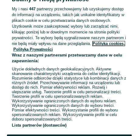
119 zł
126,67 zł z Pakietem Ochronnym
My i nasi
447
partnerzy przechowujemy lub uzyskujemy dostęp
do informacji na urządzeniu, takich jak unikalne identyfikatory w
Wola Komborska
05 sierpnia 2026
plikach cookie w celu przetwarzania danych osobowych.
37
Brązowy
Użytkownik może zaakceptować wybory lub zarządzać nimi,
Skóra naturalna
klikając poniżej lub w dowolnym momencie na stronie polityki
prywatności. Te wybory będą sygnalizowane naszym partnerom i
nie będą miały wpływu na dane przeglądania.
Polityka cookies,
Skórzane botki damskie ! Obniżka
Polityka Prywatności
ceny !!!
Wraz z naszymi partnerami przetwarzamy dane w celu
119 zł
zapewnienia:
126,67 zł z Pakietem Ochronnym
Użycie dokładnych danych geolokalizacyjnych. Aktywne
Wola Komborska
skanowanie charakterystyki urządzenia do celów identyfikacji.
05 sierpnia 2026
Rozumienie odbiorców dzięki statystyce lub kombinacji danych z
różnych źródeł. Przechowywanie informacji na urządzeniu lub
36
Czarny
Skóra naturalna
dostęp do nich. Pomiar efektywności reklam. Rozwój i
ulepszanie usług. Tworzenie profili w celu personalizacji treści.
Tworzenie profili w celu spersonalizowanych reklam.
Wykorzystywanie ograniczonych danych do wyboru reklam.
1
2
3
...
6
Wykorzystywanie ograniczonych danych do wyboru treści.
Pomiar efektywności treści. Wykorzystanie profili do wyboru
spersonalizowanych reklam. Wykorzystywanie profili w celu
doboru spersonalizowanych treści.
Lista partnerów (dostawców)