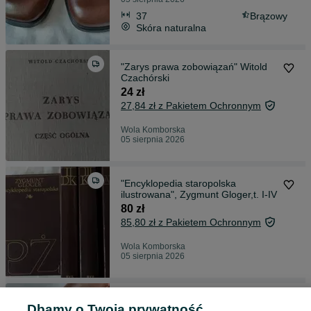
37
Brązowy
Skóra naturalna
"Zarys prawa zobowiązań" Witold
Czachórski
24 zł
27,84 zł z Pakietem Ochronnym
Wola Komborska
05 sierpnia 2026
"Encyklopedia staropolska
ilustrowana", Zygmunt Gloger,t. I-IV
80 zł
85,80 zł z Pakietem Ochronnym
Wola Komborska
05 sierpnia 2026
Buty damskie skórzane - okazja !
Dbamy o Twoją prywatność