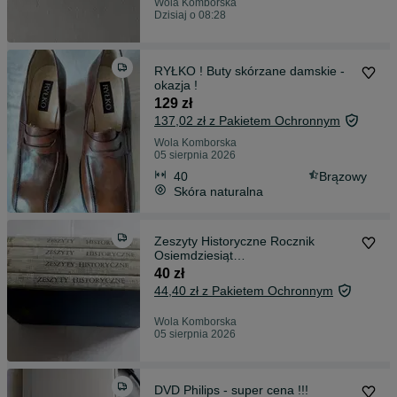
Wola Komborska
Dzisiaj o 08:28
RYŁKO ! Buty skórzane damskie -
okazja !
129 zł
137,02 zł z Pakietem Ochronnym
Wola Komborska
05 sierpnia 2026
40
Brązowy
Skóra naturalna
Zeszyty Historyczne Rocznik
Osiemdziesiąt
Osiem,InstytutLiteracki 1988
40 zł
44,40 zł z Pakietem Ochronnym
Wola Komborska
05 sierpnia 2026
DVD Philips - super cena !!!