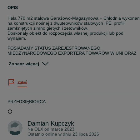
OPIS
Hala 770 m2 stalowa Garażowo-Magazynowa + Chłodnia wykonan
na konstrukcji nośnej z dwuteowników stalowych IPE, profili
zamkniętych zimno giętych i zetowników.
Doskonały obiekt do rozpoczęcia własnej produkcji lub pod
wynajem.
POSIADAMY STATUS ZAREJESTROWANEGO,
MIĘDZYNARODOWEGO EXPORTERA TOWARÓW W UNI ORAZ
POZA UNIĄ EUROPEJSKĄ I REJESTRACJE W SYSTEMIE REX.
Zobacz więcej
NASZE USŁUGI ŚWIADCZYMY W CAŁYM KRAJU I ZA GRANICĄ
(Wielka Brytania, Szkocja, Czechy, Słowacja, Niemcy, Austria,
Francja, Belgia, Hiszpania i Łotwa)
Zgłoś
CAŁY PROCES PRODUKCJI NADZOROWANY W RAMACH
ZARZĄDZANIA JAKOŚCIĄ POŚWIADCZONĄ CERTYFIKATEM PN
EN ISO 3834.
PRZEDSIĘBIORCA
KONSTRUKCJA WYKONANA JEST ZGODNIE Z NORMĄ PN-EN
1090 CE
Damian Kupczyk
Dokumentacja:
-Projekt konstrukcji
Na OLX od
marca 2023
-Projekt fundamentów
Ostatnio online w dniu 23 lipca 2026