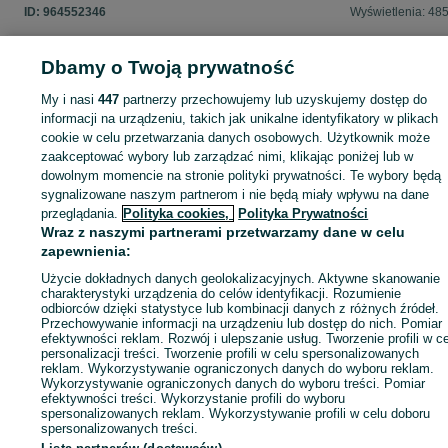
i strony internetowej czy social mediów.
ID:
964552346
Wyświetlenia: 48
STRONA INTERNETOWA:
sksystem.eu
Dbamy o Twoją prywatność
FACEBOOK:
My i nasi
447
partnerzy przechowujemy lub uzyskujemy dostęp do
Zaloguj się lub załóż konto na OLX, aby skontaktować się z t
facebook.com/profile.php?id=100091224785700
informacji na urządzeniu, takich jak unikalne identyfikatory w plikach
sprzedającym
INSTAGRAM:
cookie w celu przetwarzania danych osobowych. Użytkownik może
instagram.com/sksystem.eu/
zaakceptować wybory lub zarządzać nimi, klikając poniżej lub w
dowolnym momencie na stronie polityki prywatności. Te wybory będą
Zaloguj się / Załóż konto
sygnalizowane naszym partnerom i nie będą miały wpływu na dane
przeglądania.
Polityka cookies,
Polityka Prywatności
Wraz z naszymi partnerami przetwarzamy dane w celu
Zadzwoń / SMS
Wyślij wiadomość
zapewnienia:
Użycie dokładnych danych geolokalizacyjnych. Aktywne skanowanie
charakterystyki urządzenia do celów identyfikacji. Rozumienie
odbiorców dzięki statystyce lub kombinacji danych z różnych źródeł.
Przechowywanie informacji na urządzeniu lub dostęp do nich. Pomiar
efektywności reklam. Rozwój i ulepszanie usług. Tworzenie profili w c
personalizacji treści. Tworzenie profili w celu spersonalizowanych
reklam. Wykorzystywanie ograniczonych danych do wyboru reklam.
Wykorzystywanie ograniczonych danych do wyboru treści. Pomiar
efektywności treści. Wykorzystanie profili do wyboru
spersonalizowanych reklam. Wykorzystywanie profili w celu doboru
spersonalizowanych treści.