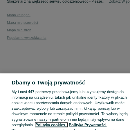
Skorzystaj z największego serwisu ogłoszeniowego - Pleszew i okolice! - kupuj lub sprzedawaj jeszcze wygodniej w kategorii Sprzedaż!
Zobacz Więc
Mapa kategorii
Mapa miejscowości
Mapa ministron
Popularne wyszukiwania
Dbamy o Twoją prywatność
My i nasi
447
partnerzy przechowujemy lub uzyskujemy dostęp do
informacji na urządzeniu, takich jak unikalne identyfikatory w plikach
cookie w celu przetwarzania danych osobowych. Użytkownik może
zaakceptować wybory lub zarządzać nimi, klikając poniżej lub w
dowolnym momencie na stronie polityki prywatności. Te wybory będą
sygnalizowane naszym partnerom i nie będą miały wpływu na dane
przeglądania.
Polityka cookies,
Polityka Prywatności