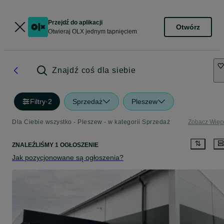
Przejdź do aplikacji
Otwórz
Otwieraj OLX jednym tapnięciem
Znajdź coś dla siebie
Filtry
·
2
Sprzedaż
Pleszew
Dla Ciebie wszystko - Pleszew - w kategorii Sprzedaż
Zobacz Więc
ZNALEŹLIŚMY 1 OGŁOSZENIE
Jak pozycjonowane są ogłoszenia?