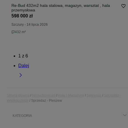
Re-Bud 432m2 hala stalowa, magazyn, warsztat , hala
przemysłowa
598 000 zł
Szczury
-
14 lipca 2026
432 m²
1
z
6
Dalej
Strona główna
Nieruchomości
Hale i Magazyny
Sprzedaż
Sprzedaż -
Wielkopolskie
Sprzedaż - Pleszew
KATEGORIA