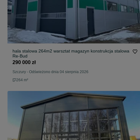
hala stalowa 264m2 warsztat magazyn konstrukcja stalowa
Re-Bud
290 000 zł
Szczury
-
Odświeżono dnia 04 sierpnia 2026
264 m²