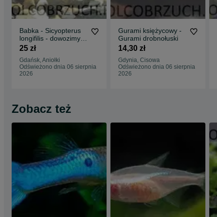
Babka - Sicyopterus
Gurami księżycowy -
longifilis - dowozimy,
Gurami drobnołuski
wysyłamy
25 zł
14,30 zł
Gdańsk, Aniołki
Gdynia, Cisowa
Odświeżono dnia 06 sierpnia
Odświeżono dnia 06 sierpnia
2026
2026
Zobacz też