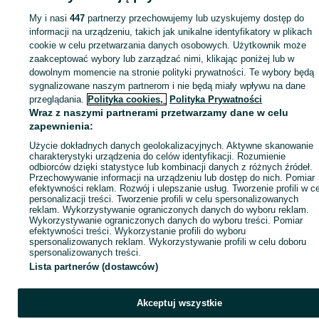
My i nasi
447
partnerzy przechowujemy lub uzyskujemy dostęp do
Zaloguj się lub załóż konto na OLX, aby skontaktować się z t
informacji na urządzeniu, takich jak unikalne identyfikatory w plikach
sprzedającym
cookie w celu przetwarzania danych osobowych. Użytkownik może
zaakceptować wybory lub zarządzać nimi, klikając poniżej lub w
dowolnym momencie na stronie polityki prywatności. Te wybory będą
Zaloguj się / Załóż konto
sygnalizowane naszym partnerom i nie będą miały wpływu na dane
przeglądania.
Polityka cookies,
Polityka Prywatności
Wraz z naszymi partnerami przetwarzamy dane w celu
Zadzwoń / SMS
Wyślij wiadomość
zapewnienia:
Użycie dokładnych danych geolokalizacyjnych. Aktywne skanowanie
charakterystyki urządzenia do celów identyfikacji. Rozumienie
odbiorców dzięki statystyce lub kombinacji danych z różnych źródeł.
Przechowywanie informacji na urządzeniu lub dostęp do nich. Pomiar
efektywności reklam. Rozwój i ulepszanie usług. Tworzenie profili w c
personalizacji treści. Tworzenie profili w celu spersonalizowanych
reklam. Wykorzystywanie ograniczonych danych do wyboru reklam.
Wykorzystywanie ograniczonych danych do wyboru treści. Pomiar
efektywności treści. Wykorzystanie profili do wyboru
spersonalizowanych reklam. Wykorzystywanie profili w celu doboru
spersonalizowanych treści.
Lista partnerów (dostawców)
Akceptuj wszystkie