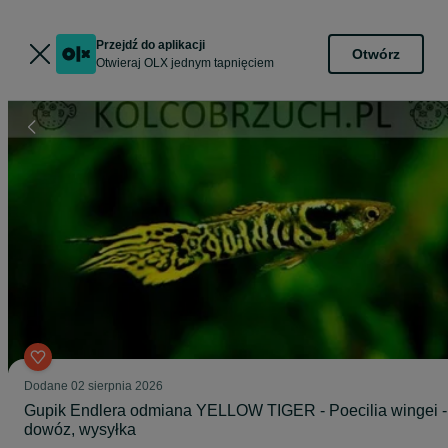
Przejdź do aplikacji
Otwórz
Otwieraj OLX jednym tapnięciem
Dodane
02 sierpnia 2026
Gupik Endlera odmiana YELLOW TIGER - Poecilia wingei -
dowóz, wysyłka