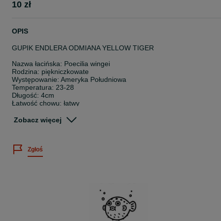
10 zł
OPIS
GUPIK ENDLERA ODMIANA YELLOW TIGER
Nazwa łacińska: Poecilia wingei
Rodzina: piękniczkowate
Występowanie: Ameryka Południowa
Temperatura: 23-28
Długość: 4cm
Łatwość chowu: łatwy
Pokarm: wszystkożerna
Zobacz więcej
Wielkość sprzedawanych osobników: 1-2cm
Cena dotyczy 1 sztuki.
Zgłoś
Posiadamy bogatą ofertę ryb akwariowych, skorupiaków oraz rośli
wodnych.
Sprawdź nasze pozostałe ogłoszenia
~
Twoje zamówienie dotrze do Ciebie bezpiecznie, ponieważ: