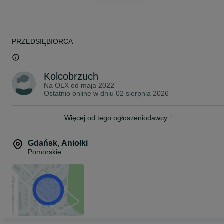
Rybki pakujemy w podwójne worki wypełnione czystym tlenem z
butli. Następnie umieszczamy je w profesjonalnym styroboxie, któr
zapewnia utrzymanie optymalnej temperatury podczas transportu.
W okresie jesienno-zimowym dodajemy dodatkowy ogrzewacz,
który utrzymuje stałą temperaturę wewnątrz opakowania.
PRZEDSIĘBIORCA
Przesyłki dostarczamy kurierem na terenie całej Polski, w pełnej
zgodności z obowiązującymi przepisami prawa.
Posiadamy wymagane uprawnienia oraz zawartą umowę, które
Kolcobrzuch
umożliwiają nam legalny przewóz żywych zwierząt.
Na OLX od
maja 2022
Ostatnio online w dniu 02 sierpnia 2026
Koszt wysyłki:
KURIER - 40 zł
Więcej od tego ogłoszeniodawcy
~
ZAPRASZAMY NA NASZE POZOSTAŁE OGŁOSZENIA!
Gdańsk
,
Aniołki
Pomorskie