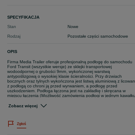
SPECYFIKACJA
Stan
Nowe
Rodzaj
Pozostałe części samochodowe
OPIS
Firma Media Trailer oferuje profesjonalną podłogę do samochodu
Ford Transit (wszystkie wersje) ze sklejki transportowej
wodoodpornej o grubości 9mm, wykończonej warstwą
antypoślizgową o wysokiej klasie ścieralności. Przy drzwiach
bocznych oraz tylnych wykończona jest listwą aluminiową z licowa
z podłogą co chroni ją przed wyrwaniem, a podłogę przed
uszkodzeniem. Podłoga łączona jest na zakładkę i skręcana w
miejscu łączenia (Możliwość zamówienia podłogi w jednym kawałk
do 4m).
Zobacz więcej
Montaż:
Wszystkie podłogi są docięte i gotowe do montażu. W zestawie
Zgłoś
dołączone
są niezbędne elementy montażowe, co sprawia, że można
samodzielnie