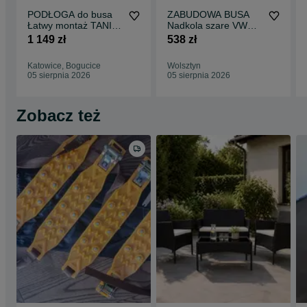
PODŁOGA do busa
ZABUDOWA BUSA
Łatwy montaż TANIA
Nadkola szare VW
WYSYŁKA Zabudowa
Transporter T5 T6 !!
1 149 zł
538 zł
Busa EXPERT L1 !!
Katowice, Bogucice
Wolsztyn
05 sierpnia 2026
05 sierpnia 2026
Zobacz też