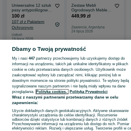
Uniwersalne 12 sztuk
Zestaw Mebli
pasy antypoślizgowe
Ogrodowych Meble
na koła
Ogrodowe
100 zł
449,99 zł
Technorattan Komplet
107 zł z Pakietem
na Taras Balkon
Ochronnym
Zawiercie, Argentyna
24 lipca 2026
Ustroń
19 lipca 2026
Dbamy o Twoją prywatność
Strona główna
My i nasi
447
Motoryzacja
partnerzy przechowujemy lub uzyskujemy dostęp do
Części samochodowe
Dostawcze i Ciężarowe
Dostawcze i Ciężarowe - Wielkopolskie
Dostawcze i Ciężarowe - Wolsztyn
informacji na urządzeniu, takich jak unikalne identyfikatory w plikach
cookie w celu przetwarzania danych osobowych. Użytkownik może
zaakceptować wybory lub zarządzać nimi, klikając poniżej lub w
KATEGORIA
dowolnym momencie na stronie polityki prywatności. Te wybory będą
sygnalizowane naszym partnerom i nie będą miały wpływu na dane
przeglądania.
Polityka cookies,
Polityka Prywatności
ID:
362852402
Wyświetlenia: 35
Wraz z naszymi partnerami przetwarzamy dane w celu
zapewnienia:
Zadzwoń / SMS
Wyślij wiadomość
Użycie dokładnych danych geolokalizacyjnych. Aktywne skanowanie
charakterystyki urządzenia do celów identyfikacji. Rozumienie
odbiorców dzięki statystyce lub kombinacji danych z różnych źródeł.
Przechowywanie informacji na urządzeniu lub dostęp do nich. Pomiar
efektywności reklam. Rozwój i ulepszanie usług. Tworzenie profili w c