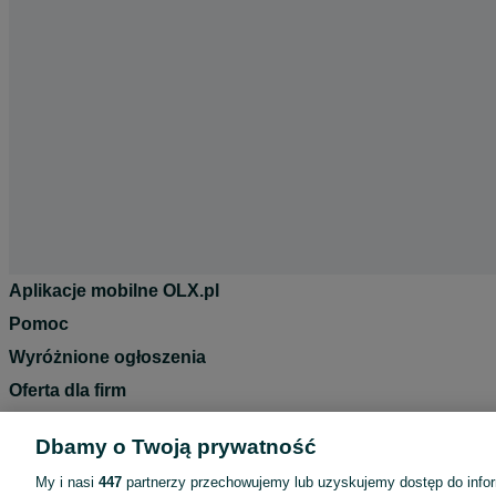
Aplikacje mobilne OLX.pl
Pomoc
Wyróżnione ogłoszenia
Oferta dla firm
Blog
Dbamy o Twoją prywatność
Regulamin
My i nasi
447
partnerzy przechowujemy lub uzyskujemy dostęp do infor
Polityka prywatności