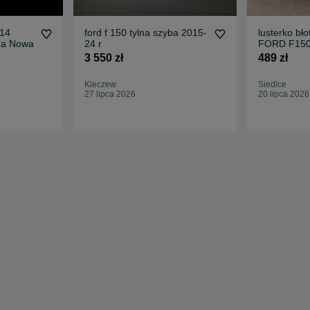
-14
ford f 150 tylna szyba 2015-
lusterko bł
ana Nowa
24 r
FORD F150
most 5.0 ch
3 550 zł
489 zł
Kleczew
Siedlce
27 lipca 2026
20 lipca 2026