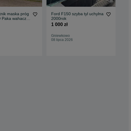
otnik maska próg
Ford F150 szyba tyl uchylna
2001
 Paka wahacz
2000rok
Zd
łodnice16
Bło
1 000 zł
100
Gniewkowo
Hru
08 lipca 2026
30 