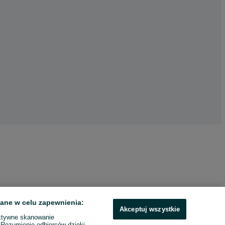
ane w celu zapewnienia:
Akceptuj wszystkie
ktywne skanowanie
. Rozumienie odbiorców dzięki