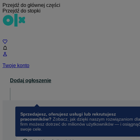
Przejdź do głównej części
Przejdź do stopki
Czat
Twoje konto
Dodaj ogłoszenie
Dla biznesu
opens in a new tab
Sprzedajesz, oferujesz usługi lub rekrutujesz
pracowników?
Zobacz, jak dzięki naszym rozwiązaniom dl
firm możesz dotrzeć do milionów użytkowników — i osiągną
swoje cele.