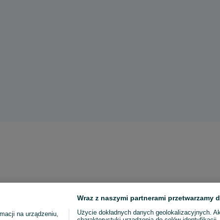
Wraz z naszymi partnerami przetwarzamy d
Użycie dokładnych danych geolokalizacyjnych. A
macji na urządzeniu,
charakterystyki urządzenia do celów identyfikacji