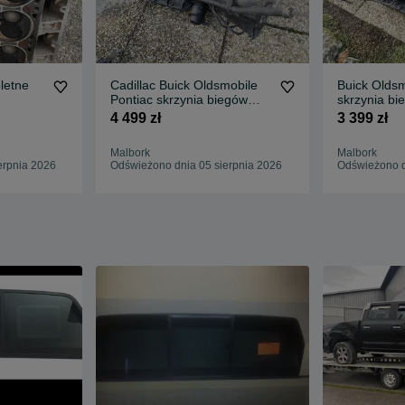
letne
Cadillac Buick Oldsmobile
Buick Oldsm
Pontiac skrzynia biegów
skrzynia bi
automatyczna TH400
automatyc
4 499 zł
3 399 zł
Malbork
Malbork
erpnia 2026
Odświeżono dnia 05 sierpnia 2026
Odświeżono d