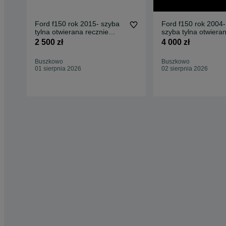
Ford f150 rok 2015- szyba
Ford f150 rok 2004
tylna otwierana recznie
szyba tylna otwier
Nowa
2 500 zł
4 000 zł
Buszkowo
Buszkowo
01 sierpnia 2026
02 sierpnia 2026