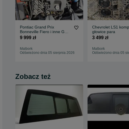
Pontiac Grand Prix
Chevrolet LS1 komp
Bonneville Fiero i inne GM
głowice para
kompletny silnik L67
9 999 zł
3 499 zł
Malbork
Malbork
Odświeżono dnia 05 sierpnia 2026
Odświeżono dnia 05 si
Zobacz też