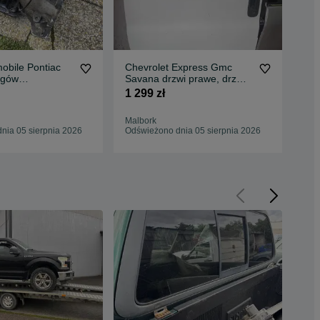
obile Pontiac
Chevrolet Express Gmc
Amc
egów
Savana drzwi prawe, drzwi
Hor
zna TH350
boczne
au
1 299 zł
3 4
Malbork
Mal
nia 05 sierpnia 2026
Odświeżono dnia 05 sierpnia 2026
Odś