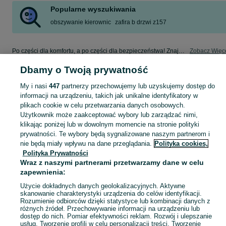
Popularne wyszukiwania
obszywanie kierownic
zafira b drzwi z157
Po części dla komfortu, a po części dla bezpieczeństwa! Znajdź coś dla swojego auta w kategorii Osobowe na OLX - Malbork i okolice!
Zobacz Więc
Dbamy o Twoją prywatność
Mapa kategorii
My i nasi
447
partnerzy przechowujemy lub uzyskujemy dostęp do
Mapa miejscowości
informacji na urządzeniu, takich jak unikalne identyfikatory w
Mapa ministron
plikach cookie w celu przetwarzania danych osobowych.
Popularne wyszukiwania
Użytkownik może zaakceptować wybory lub zarządzać nimi,
klikając poniżej lub w dowolnym momencie na stronie polityki
prywatności. Te wybory będą sygnalizowane naszym partnerom i
nie będą miały wpływu na dane przeglądania.
Polityka cookies,
Polityka Prywatności
Wraz z naszymi partnerami przetwarzamy dane w celu
zapewnienia:
Użycie dokładnych danych geolokalizacyjnych. Aktywne
skanowanie charakterystyki urządzenia do celów identyfikacji.
Rozumienie odbiorców dzięki statystyce lub kombinacji danych z
różnych źródeł. Przechowywanie informacji na urządzeniu lub
dostęp do nich. Pomiar efektywności reklam. Rozwój i ulepszanie
usług. Tworzenie profili w celu personalizacji treści. Tworzenie