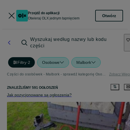
Przejdź do aplikacji
Otwórz
Otwieraj OLX jednym tapnięciem
Wyszukaj według nazwy lub kodu
części
Filtry
·
2
Osobowe
Malbork
Części do osobówek - Malbork - sprawdź kategorię Osobowe
Zobacz Więc
ZNALEŹLIŚMY 591 OGŁOSZEŃ
Jak pozycjonowane są ogłoszenia?