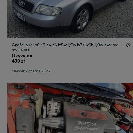
Części audi a6 c5 a4 b6 lz5w ly7w lx7z ly9b ly9w awx avf
awt czesci
Używane
400 zł
Malbork
-
22 lipca 2026