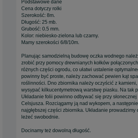
Podstawowe dane
Cena dotyczy rolki
Szerokość: 8m.
Długość: 25 mb.
Grubość: 0.5 mm.
Kolor: niebiesko-zielona lub czarny.
Mamy szerokości 6/8/10m.
Planując samodzielną budowę oczka wodnego należy 
zrobić przy pomocy drewnianych kołków połączonych
różnych części ogrodu, co ułatwi ustalenie optymalne
powinny być proste, należy zachować pewien kąt spad
roślinności. Dno zbiornika należy oczyścić z kamieni
wysypać kilkucentymetrową warstwę piasku. Na tak
Układanie folii powinno odbywać się przy słonecznej
Celsjusza. Rozciągamy ją nad wykopem, a następnie
najgłębszej części zbiornika. Układanie prowadzimy o
leżeć swobodnie.
Docinamy też dowolną długość.