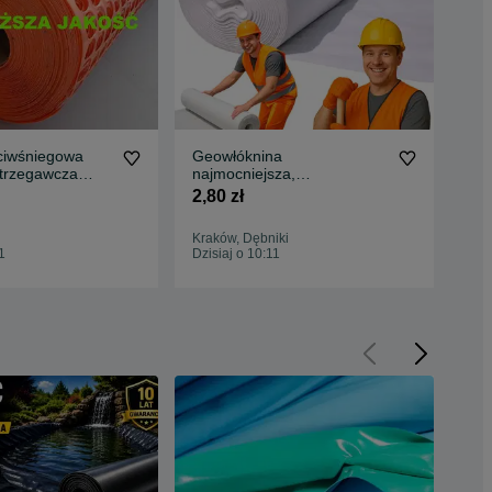
eciwśniegowa
Geowłóknina
Fol
trzegawcza
najmocniejsza,
UV5
marańczowa
polipropylenowa, 1-6m szer
MA
2,80 zł
1 3
dostawa 24h FVAT
Kraków, Dębniki
Wyg
1
Dzisiaj o 10:11
Dzis