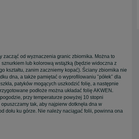
zacząć od wyznaczenia granic zbiornika. Można to
 sznurkiem lub kolorową wstążką (będzie widoczna z
go kształtu, zanim zaczniemy kopać). Ściany zbiornika nie
ku dna, a także pamiętać o wyprofilowaniu "półek" dla
, szkła, patyków mogących uszkodzić folię, a następnie
 przygotowane podłoże można układać folię AKWEN.
 pogodzie, przy temperaturze powyżej 10 stopni
 opuszczamy tak, aby najpierw dotknęła dna w
d dołu ku górze. Nie należy naciągać folii, powinna ona