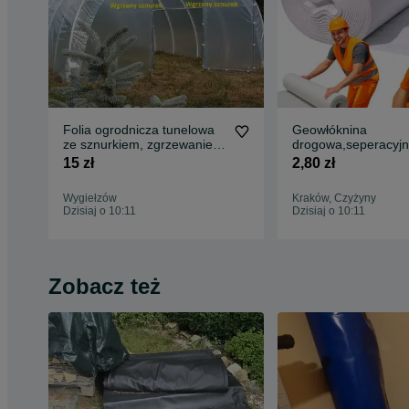
Folia ogrodnicza tunelowa
Geowłóknina
ze sznurkiem, zgrzewanie
drogowa,seperacyjn
sznurka na wymiar
żowa,Najmocniejsz
15 zł
2,80 zł
1/2/3/4/5/6m.
Wygiełzów
Kraków, Czyżyny
Dzisiaj o 10:11
Dzisiaj o 10:11
Zobacz też