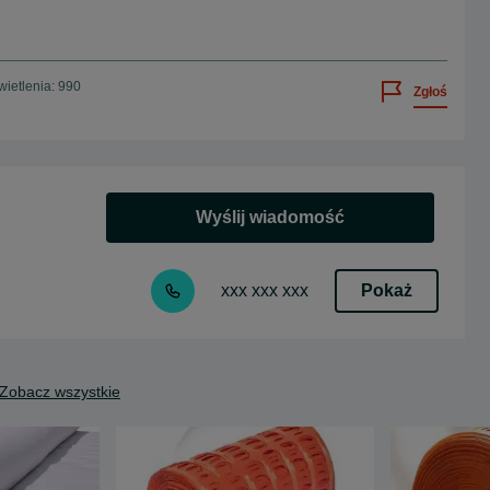
ietlenia: 990
Zgłoś
Wyślij wiadomość
Pokaż
xxx xxx xxx
Zobacz wszystkie