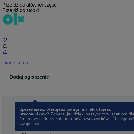
Przejdź do głównej części
Przejdź do stopki
Czat
Twoje konto
Dodaj ogłoszenie
Dla biznesu
opens in a new tab
Sprzedajesz, oferujesz usługi lub rekrutujesz
pracowników?
Zobacz, jak dzięki naszym rozwiązaniom dl
firm możesz dotrzeć do milionów użytkowników — i osiągną
swoje cele.