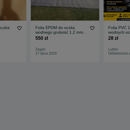
oczka
Folia EPDM do oczka
Folia PVC 
wodnego grubość 1,2 mm
wodnych o
USA
ELASTYCZ
550 zł
28 zł
Żagań
Lublin
27 lipca 2026
Odświeżono d