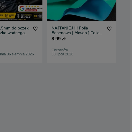
1,5mm do oczek
NAJTANIEJ !!! Folia
Fol
czka wodnego
Basenowa [ Akwen ] Folia
oc
NA | EKOFOLL
do oczka wodnego
PO
8,99 zł
7,5
SP
Chrzanów
Jan
nia 06 sierpnia 2026
30 lipca 2026
23 