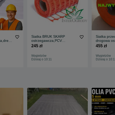
Siatka BRUK SKARP
Siatka prz
a,drena
ostrzegawcza,PCV
drogowa os
a
drogowa.pomarańczowa
1,2x50 Po
245 zł
455 zł
1,20x50mb.
Wygiełzów
Wygiełzów
Dzisiaj o 10:11
Dzisiaj o 10:1