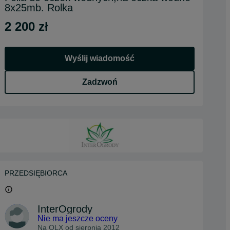
8x25mb. Rolka
2 200 zł
Wyślij wiadomość
Zadzwoń
PRZEDSIĘBIORCA
InterOgrody
Nie ma jeszcze oceny
Na OLX od
sierpnia 2012