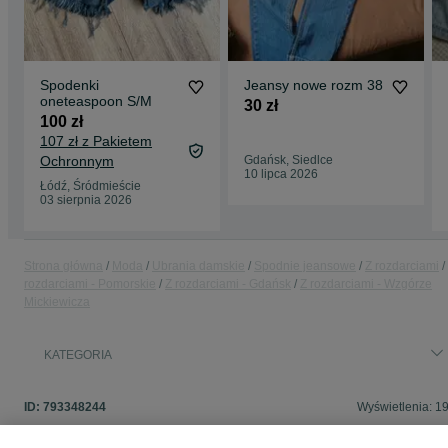
Spodenki
Jeansy nowe rozm 38
oneteaspoon S/M
30 zł
100 zł
107 zł z Pakietem
Ochronnym
Gdańsk, Siedlce
10 lipca 2026
Łódź, Śródmieście
03 sierpnia 2026
Strona główna
Moda
Ubrania damskie
Spodnie jeansowe
Z rozdarciami
rozdarciami - Pomorskie
Z rozdarciami - Gdańsk
Z rozdarciami - Wzgórze
Mickiewicza
KATEGORIA
ID:
793348244
Wyświetlenia: 1