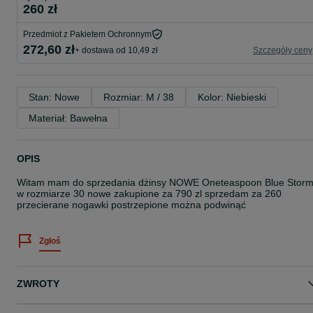
260 zł
Przedmiot z Pakietem Ochronnym
272,60 zł
+ dostawa od 10,49 zł
Szczegóły ceny
Stan: Nowe
Rozmiar: M / 38
Kolor: Niebieski
Materiał: Bawełna
OPIS
Witam mam do sprzedania dżinsy NOWE Oneteaspoon Blue Stor
w rozmiarze 30 nowe zakupione za 790 zl sprzedam za 260
przecierane nogawki postrzepione można podwinąć
Zgłoś
ZWROTY