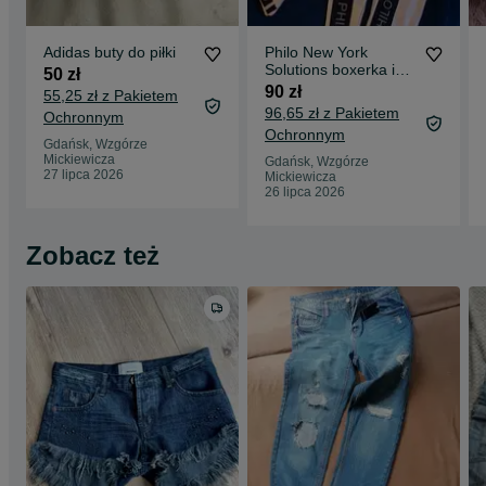
Adidas buty do piłki
Philo New York
Solutions boxerka i
50 zł
legginsy Nowe
90 zł
55,25 zł z Pakietem
96,65 zł z Pakietem
Ochronnym
Ochronnym
Gdańsk, Wzgórze
Mickiewicza
Gdańsk, Wzgórze
27 lipca 2026
Mickiewicza
26 lipca 2026
Zobacz też