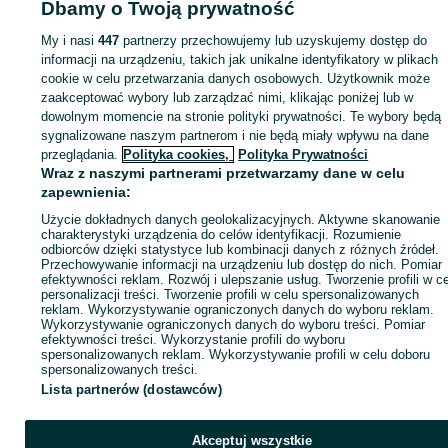
Dbamy o Twoją prywatność
My i nasi
447
partnerzy przechowujemy lub uzyskujemy dostęp do
Zaloguj się lub załóż konto na OLX, aby skontaktować się z t
informacji na urządzeniu, takich jak unikalne identyfikatory w plikach
sprzedającym
cookie w celu przetwarzania danych osobowych. Użytkownik może
zaakceptować wybory lub zarządzać nimi, klikając poniżej lub w
dowolnym momencie na stronie polityki prywatności. Te wybory będą
Zaloguj się / Załóż konto
sygnalizowane naszym partnerom i nie będą miały wpływu na dane
przeglądania.
Polityka cookies,
Polityka Prywatności
Wraz z naszymi partnerami przetwarzamy dane w celu
Kup
zapewnienia:
Użycie dokładnych danych geolokalizacyjnych. Aktywne skanowanie
charakterystyki urządzenia do celów identyfikacji. Rozumienie
odbiorców dzięki statystyce lub kombinacji danych z różnych źródeł.
Przechowywanie informacji na urządzeniu lub dostęp do nich. Pomiar
efektywności reklam. Rozwój i ulepszanie usług. Tworzenie profili w c
personalizacji treści. Tworzenie profili w celu spersonalizowanych
reklam. Wykorzystywanie ograniczonych danych do wyboru reklam.
Wykorzystywanie ograniczonych danych do wyboru treści. Pomiar
efektywności treści. Wykorzystanie profili do wyboru
spersonalizowanych reklam. Wykorzystywanie profili w celu doboru
spersonalizowanych treści.
Lista partnerów (dostawców)
Akceptuj wszystkie