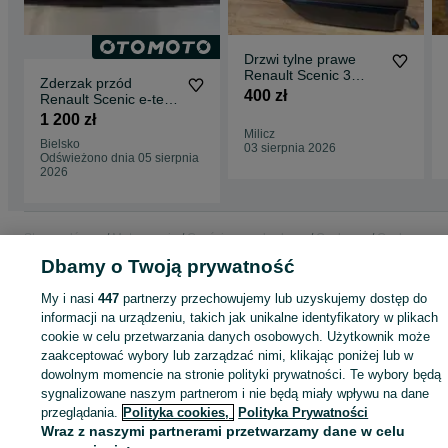
Drzwi tylne prawe
Renault Scenic 3
Zderzak przód
kolor teb66
400 zł
Renault Scenic e-tech
622230280R
1 200 zł
Milicz
Bielsko
03 sierpnia 2026
Odświeżono dnia 05 sierpnia
2026
Strona główna
Motoryzacja
Części samochodowe
Osobowe
Osobowe -
Małopolskie
Osobowe - Kraków
Osobowe - Dębniki
Dbamy o Twoją prywatność
My i nasi
447
partnerzy przechowujemy lub uzyskujemy dostęp do
KATEGORIA
informacji na urządzeniu, takich jak unikalne identyfikatory w plikach
cookie w celu przetwarzania danych osobowych. Użytkownik może
zaakceptować wybory lub zarządzać nimi, klikając poniżej lub w
ID:
1031862432
Wyświetlenia: 
dowolnym momencie na stronie polityki prywatności. Te wybory będą
sygnalizowane naszym partnerom i nie będą miały wpływu na dane
przeglądania.
Polityka cookies,
Polityka Prywatności
Zadzwoń / SMS
Wyślij wiadomość
Wraz z naszymi partnerami przetwarzamy dane w celu