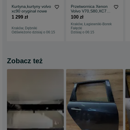
Kurtyna,kurtyny volvo
Przetwornica Xenon
xc90 oryginał nowe
Volvo V70,S80,XC70
2008 do 2016
1 299 zł
100 zł
Kraków, Łagiewniki-Borek
Kraków, Dębniki
Fałęcki
Odświeżono dzisiaj o 06:15
Dzisiaj o 06:15
Zobacz też