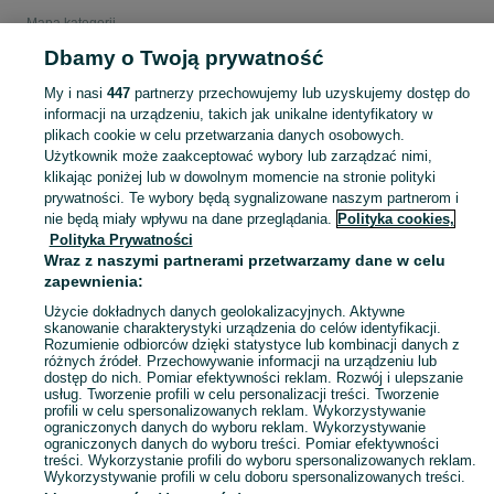
Mapa kategorii
Mapa miejscowości
Dbamy o Twoją prywatność
Mapa ministron
My i nasi
447
partnerzy przechowujemy lub uzyskujemy dostęp do
Popularne wyszukiwania
informacji na urządzeniu, takich jak unikalne identyfikatory w
plikach cookie w celu przetwarzania danych osobowych.
Użytkownik może zaakceptować wybory lub zarządzać nimi,
klikając poniżej lub w dowolnym momencie na stronie polityki
prywatności. Te wybory będą sygnalizowane naszym partnerom i
nie będą miały wpływu na dane przeglądania.
Polityka cookies,
Polityka Prywatności
Wraz z naszymi partnerami przetwarzamy dane w celu
zapewnienia:
Użycie dokładnych danych geolokalizacyjnych. Aktywne
skanowanie charakterystyki urządzenia do celów identyfikacji.
Rozumienie odbiorców dzięki statystyce lub kombinacji danych z
różnych źródeł. Przechowywanie informacji na urządzeniu lub
dostęp do nich. Pomiar efektywności reklam. Rozwój i ulepszanie
usług. Tworzenie profili w celu personalizacji treści. Tworzenie
profili w celu spersonalizowanych reklam. Wykorzystywanie
ograniczonych danych do wyboru reklam. Wykorzystywanie
ograniczonych danych do wyboru treści. Pomiar efektywności
treści. Wykorzystanie profili do wyboru spersonalizowanych reklam.
Wykorzystywanie profili w celu doboru spersonalizowanych treści.