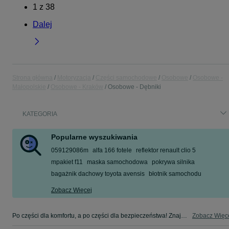
1
z
38
Dalej
Strona główna
Motoryzacja
Części samochodowe
Osobowe
Osobowe -
Małopolskie
Osobowe - Kraków
Osobowe - Dębniki
KATEGORIA
Popularne wyszukiwania
059129086m
alfa 166 fotele
reflektor renault clio 5
mpakiet f11
maska samochodowa
pokrywa silnika
bagażnik dachowy toyota avensis
błotnik samochodu
Zobacz Więcej
Po części dla komfortu, a po części dla bezpieczeństwa! Znajdź coś dla swojego auta w kategorii Osobowe na OLX - Kraków i okolice!
Zobacz Więc