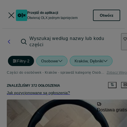
Przejdź do aplikacji
Otwórz
Otwieraj OLX jednym tapnięciem
Wyszukaj według nazwy lub kodu
części
Filtry
·
2
Osobowe
Kraków, Dębniki
Części do osobówek - Kraków - sprawdź kategorię Osobowe
Zobacz Więc
ZNALEŹLIŚMY 372 OGŁOSZENIA
Jak pozycjonowane są ogłoszenia?
Dostawa gratis