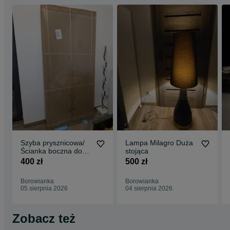
Szyba prysznicowa/
Lampa Milagro Duża
Ścianka boczna do
stojąca
kabiny prysznicowej
400 zł
500 zł
Borowianka
Borowianka
05 sierpnia 2026
04 sierpnia 2026
Zobacz też