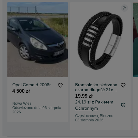
Opel Corsa d 2006r
Bransoletka skórzana
czarna długość 21cm
4 500 zł
dla kobiet mężczyzna
19,99 zł
modna
24,19 zł z Pakietem
Nowa Wieś
Odświeżono dnia 06 sierpnia
Ochronnym
2026
Częstochowa, Błeszno
03 sierpnia 2026