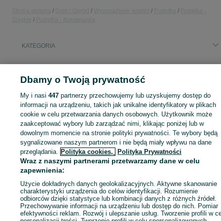
Strona główna
Dom i Ogród
Wyposażenie wnętrz
Pudełka
Pudełka -
Śląskie
Pudełka - Borowianka
KATEGORIA
ID:
1074602759
Wyświetlenia: 
Dbamy o Twoją prywatność
My i nasi
447
partnerzy przechowujemy lub uzyskujemy dostęp do
informacji na urządzeniu, takich jak unikalne identyfikatory w plikach
cookie w celu przetwarzania danych osobowych. Użytkownik może
Zaloguj się lub załóż konto na OLX, aby skontaktować się z t
zaakceptować wybory lub zarządzać nimi, klikając poniżej lub w
sprzedającym
dowolnym momencie na stronie polityki prywatności. Te wybory będą
sygnalizowane naszym partnerom i nie będą miały wpływu na dane
przeglądania.
Polityka cookies,
Polityka Prywatności
Zaloguj się / Załóż konto
Wraz z naszymi partnerami przetwarzamy dane w celu
zapewnienia:
Zadzwoń / SMS
Wyślij wiadomość
Użycie dokładnych danych geolokalizacyjnych. Aktywne skanowanie
charakterystyki urządzenia do celów identyfikacji. Rozumienie
odbiorców dzięki statystyce lub kombinacji danych z różnych źródeł.
Przechowywanie informacji na urządzeniu lub dostęp do nich. Pomiar
efektywności reklam. Rozwój i ulepszanie usług. Tworzenie profili w c
personalizacji treści. Tworzenie profili w celu spersonalizowanych