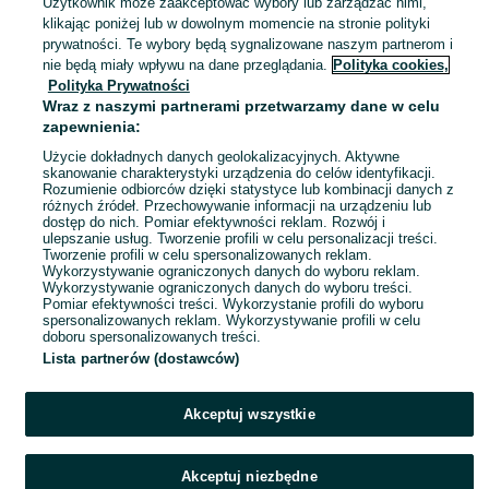
Użytkownik może zaakceptować wybory lub zarządzać nimi,
klikając poniżej lub w dowolnym momencie na stronie polityki
prywatności. Te wybory będą sygnalizowane naszym partnerom i
nie będą miały wpływu na dane przeglądania.
Polityka cookies,
Borowianka
28 lipca 2026
Polityka Prywatności
Wraz z naszymi partnerami przetwarzamy dane w celu
zapewnienia:
Drewniana skrzynka poker ręcznie
Użycie dokładnych danych geolokalizacyjnych. Aktywne
robiona
skanowanie charakterystyki urządzenia do celów identyfikacji.
50 zł
Rozumienie odbiorców dzięki statystyce lub kombinacji danych z
różnych źródeł. Przechowywanie informacji na urządzeniu lub
dostęp do nich. Pomiar efektywności reklam. Rozwój i
ulepszanie usług. Tworzenie profili w celu personalizacji treści.
Borowianka
Tworzenie profili w celu spersonalizowanych reklam.
28 lipca 2026
Wykorzystywanie ograniczonych danych do wyboru reklam.
Wykorzystywanie ograniczonych danych do wyboru treści.
Pomiar efektywności treści. Wykorzystanie profili do wyboru
spersonalizowanych reklam. Wykorzystywanie profili w celu
doboru spersonalizowanych treści.
Lista partnerów (dostawców)
Akceptuj wszystkie
Akceptuj niezbędne