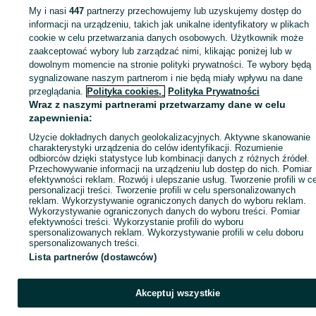
KATEGORIA
My i nasi
447
partnerzy przechowujemy lub uzyskujemy dostęp do
informacji na urządzeniu, takich jak unikalne identyfikatory w plikach
cookie w celu przetwarzania danych osobowych. Użytkownik może
ID:
1000799938
Wyświetlenia: 124
zaakceptować wybory lub zarządzać nimi, klikając poniżej lub w
dowolnym momencie na stronie polityki prywatności. Te wybory będą
sygnalizowane naszym partnerom i nie będą miały wpływu na dane
Zadzwoń / SMS
Wyślij wiadomość
przeglądania.
Polityka cookies,
Polityka Prywatności
Wraz z naszymi partnerami przetwarzamy dane w celu
zapewnienia:
Użycie dokładnych danych geolokalizacyjnych. Aktywne skanowanie
charakterystyki urządzenia do celów identyfikacji. Rozumienie
odbiorców dzięki statystyce lub kombinacji danych z różnych źródeł.
Przechowywanie informacji na urządzeniu lub dostęp do nich. Pomiar
efektywności reklam. Rozwój i ulepszanie usług. Tworzenie profili w c
personalizacji treści. Tworzenie profili w celu spersonalizowanych
reklam. Wykorzystywanie ograniczonych danych do wyboru reklam.
Wykorzystywanie ograniczonych danych do wyboru treści. Pomiar
efektywności treści. Wykorzystanie profili do wyboru
spersonalizowanych reklam. Wykorzystywanie profili w celu doboru
spersonalizowanych treści.
Lista partnerów (dostawców)
Akceptuj wszystkie