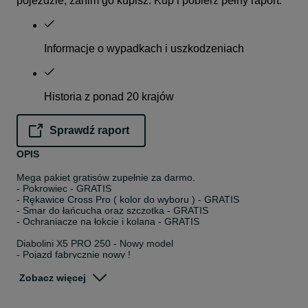
pojeździe, zanim go kupisz. Kup i pobierz pełny raport.
Informacje o wypadkach i uszkodzeniach
Historia z ponad 20 krajów
Sprawdź raport
opens in a new tab
OPIS
Mega pakiet gratisów zupełnie za darmo.
- Pokrowiec - GRATIS
- Rękawice Cross Pro ( kolor do wyboru ) - GRATIS
- Smar do łańcucha oraz szczotka - GRATIS
- Ochraniacze na łokcie i kolana - GRATIS
Diabolini X5 PRO 250 - Nowy model
- Pojazd fabrycznie nowy !
- KUPUJĄC U NAS MASZ GWARANCJĘ ORYGINALNEGO
PRODUKTU NAJWYŻEJ JAKOŚCI ZAWSZE ZE ŚWIEŻEJ
Zobacz więcej
DOSTAWY!
- ORYGINALNY POJAZD DIABOLINI !