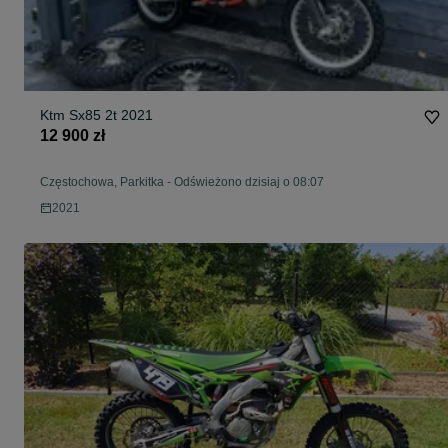
Ktm Sx85 2t 2021
12 900 zł
Częstochowa, Parkitka
-
Odświeżono dzisiaj o 08:07
2021