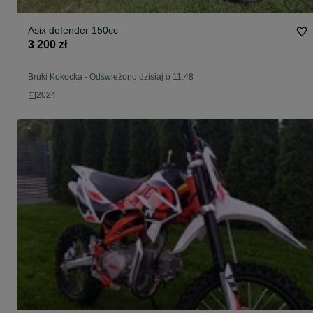
Asix defender 150cc
3 200 zł
Bruki Kokocka
-
Odświeżono dzisiaj o 11:48
2024