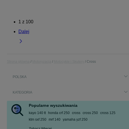
1
z
100
Dalej
Strona główna
Motoryzacja
Motocykle i Skutery
Cross
POLSKA
KATEGORIA
Popularne wyszukiwania
kayo 140 tt
honda crf 250
cross
cross 250
cross 125
ktm sxf 250
mrf 140
yamaha yzf 250
Zobacz Więcej