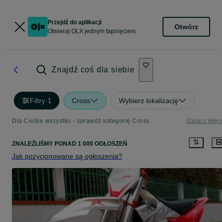
Przejdź do aplikacji
Otwórz
Otwieraj OLX jednym tapnięciem
Znajdź coś dla siebie
Filtry
·
1
Cross
Wybierz lokalizację
Dla Ciebie wszystko - sprawdź kategorię Cross
Zobacz Więc
ZNALEŹLIŚMY
PONAD
1 000 OGŁOSZEŃ
Jak pozycjonowane są ogłoszenia?