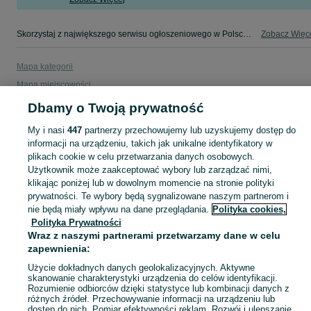
Skorzystaj z największego serwisu ogłoszeniowego w Polsce. Kupuj to, czego pragniesz i sprzedawaj to, czego już nie potrzebujesz w kategorii Cross!
Zobacz Więc
Mapa kategorii
Mapa miejscowości
Mapa ministron
Dbamy o Twoją prywatność
Popularne wyszukiwania
My i nasi
447
partnerzy przechowujemy lub uzyskujemy dostęp do
informacji na urządzeniu, takich jak unikalne identyfikatory w
plikach cookie w celu przetwarzania danych osobowych.
Użytkownik może zaakceptować wybory lub zarządzać nimi,
klikając poniżej lub w dowolnym momencie na stronie polityki
prywatności. Te wybory będą sygnalizowane naszym partnerom i
nie będą miały wpływu na dane przeglądania.
Polityka cookies,
Polityka Prywatności
Wraz z naszymi partnerami przetwarzamy dane w celu
zapewnienia:
Użycie dokładnych danych geolokalizacyjnych. Aktywne
skanowanie charakterystyki urządzenia do celów identyfikacji.
Rozumienie odbiorców dzięki statystyce lub kombinacji danych z
różnych źródeł. Przechowywanie informacji na urządzeniu lub
dostęp do nich. Pomiar efektywności reklam. Rozwój i ulepszanie