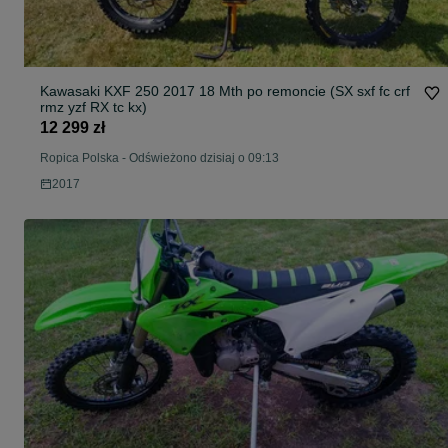
Kawasaki KXF 250 2017 18 Mth po remoncie (SX sxf fc crf
rmz yzf RX tc kx)
12 299 zł
Ropica Polska
-
Odświeżono dzisiaj o 09:13
2017