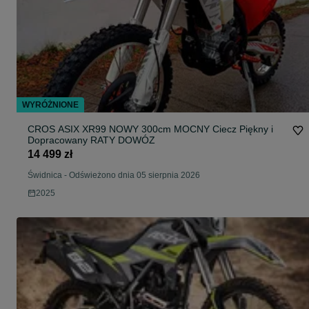
WYRÓŻNIONE
CROS ASIX XR99 NOWY 300cm MOCNY Ciecz Piękny i
Dopracowany RATY DOWÓZ
14 499 zł
Świdnica
-
Odświeżono dnia 05 sierpnia 2026
2025