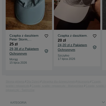
Czapka z daszkiem
Czapka z daszkiem.
Peter Storm,
20 zł
młodzieżowa, 7/10
25 zł
24,20 zł z Pakietem
lat; jak nowa
29,38 zł z Pakietem
Ochronnym
Ochronnym
Szczytno
17 lipca 2026
Morąg
15 lipca 2026
Strona główna
Dla Dzieci
Ubranka dla dziewczynek
Akcesoria
Czapki,
szaliki i rękawiczki
Czapki, szaliki i rękawiczki - Małopolskie
Czapki, szaliki i
rękawiczki - Świńczów
KATEGORIA