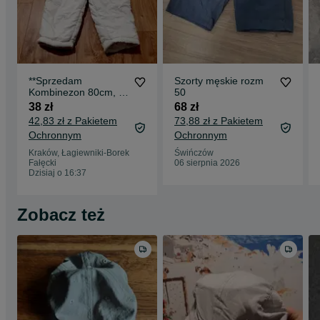
**Sprzedam
Szorty męskie rozm
Kombinezon 80cm, 9-
50
12 miesiecy
38 zł
68 zł
Kombinezon 80cm, 9-
42,83 zł z Pakietem
73,88 zł z Pakietem
12 miesie
Ochronnym
Ochronnym
Kraków, Łagiewniki-Borek
Świńczów
Fałęcki
06 sierpnia 2026
Dzisiaj o 16:37
Zobacz też