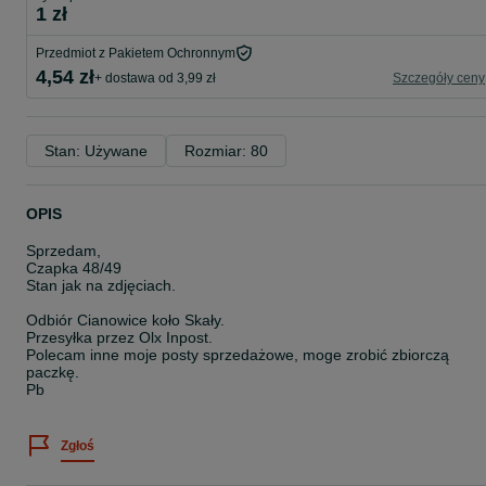
1 zł
Przedmiot z Pakietem Ochronnym
4,54 zł
+ dostawa od 3,99 zł
Szczegóły ceny
Stan: Używane
Rozmiar: 80
OPIS
Sprzedam,
Czapka 48/49
Stan jak na zdjęciach.
Odbiór Cianowice koło Skały.
Przesyłka przez Olx Inpost.
Polecam inne moje posty sprzedażowe, moge zrobić zbiorczą
paczkę.
Pb
Zgłoś