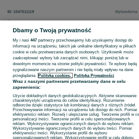
ID:
1047011119
Wyświetlenia:
Dbamy o Twoją prywatność
Zaloguj się lub załóż konto na OLX, aby skontaktować się z t
My i nasi
447
partnerzy przechowujemy lub uzyskujemy dostęp do
sprzedającym
informacji na urządzeniu, takich jak unikalne identyfikatory w plikach
cookie w celu przetwarzania danych osobowych. Użytkownik może
zaakceptować wybory lub zarządzać nimi, klikając poniżej lub w
dowolnym momencie na stronie polityki prywatności. Te wybory będą
Zaloguj się / Załóż konto
sygnalizowane naszym partnerom i nie będą miały wpływu na dane
przeglądania.
Polityka cookies,
Polityka Prywatności
Wraz z naszymi partnerami przetwarzamy dane w celu
Kup
zapewnienia:
Użycie dokładnych danych geolokalizacyjnych. Aktywne skanowanie
charakterystyki urządzenia do celów identyfikacji. Rozumienie
odbiorców dzięki statystyce lub kombinacji danych z różnych źródeł.
Przechowywanie informacji na urządzeniu lub dostęp do nich. Pomiar
efektywności reklam. Rozwój i ulepszanie usług. Tworzenie profili w c
personalizacji treści. Tworzenie profili w celu spersonalizowanych
reklam. Wykorzystywanie ograniczonych danych do wyboru reklam.
Wykorzystywanie ograniczonych danych do wyboru treści. Pomiar
efektywności treści. Wykorzystanie profili do wyboru
spersonalizowanych reklam. Wykorzystywanie profili w celu doboru