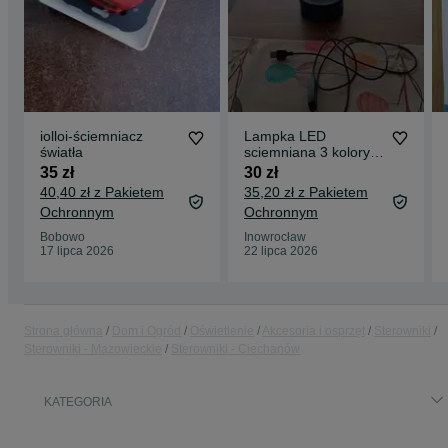
iolloi-ściemniacz
Lampka LED
światła
sciemniana 3 kolory
stołowa ,do czytania ,
35 zł
30 zł
do sypialni, na biurko
40,40 zł z Pakietem
35,20 zł z Pakietem
Ochronnym
Ochronnym
Bobowo
Inowrocław
17 lipca 2026
22 lipca 2026
Strona główna
Dom i Ogród
Oświetlenie
Akcesoria i osprzęt
Sterowniki
Sterowniki - Mazowieckie
Sterowniki - Ciechanów
KATEGORIA