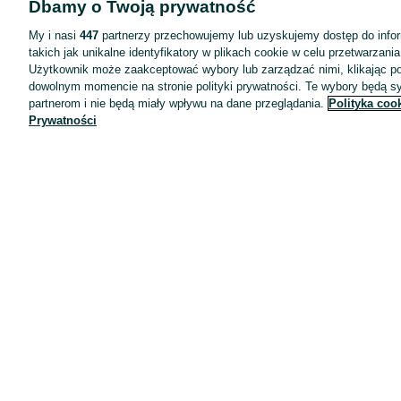
Dbamy o Twoją prywatność
Wyróżnione ogłoszenia
Oferta dla firm
My i nasi
447
partnerzy przechowujemy lub uzyskujemy dostęp do infor
takich jak unikalne identyfikatory w plikach cookie w celu przetwarzan
Blog
Użytkownik może zaakceptować wybory lub zarządzać nimi, klikając po
Regulamin
dowolnym momencie na stronie polityki prywatności. Te wybory będą 
partnerom i nie będą miały wpływu na dane przeglądania.
Polityka coo
Polityka prywatności
Prywatności
Reklama
Informacja o realizowanej strategii podatkowej
Ustawienia plików cookie
Zasady bezpieczeństwa
Mapa kategorii
Mapa miejscowości
Mapa ministron
Popularne wyszukiwania
Kariera
Pracodawcy na OLX