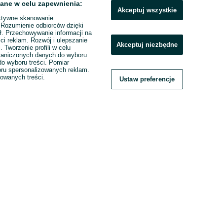
ane w celu zapewnienia:
Akceptuj wszystkie
ktywne skanowanie
. Rozumienie odbiorców dzięki
ł. Przechowywanie informacji na
ci reklam. Rozwój i ulepszanie
Akceptuj niezbędne
. Tworzenie profili w celu
raniczonych danych do wyboru
o wyboru treści. Pomiar
boru spersonalizowanych reklam.
zowanych treści.
Ustaw preferencje