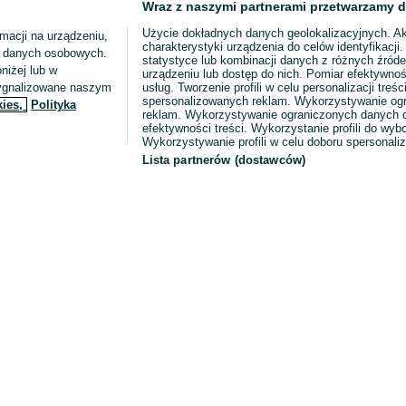
Wraz z naszymi partnerami przetwarzamy d
Użycie dokładnych danych geolokalizacyjnych. A
macji na urządzeniu,
charakterystyki urządzenia do celów identyfikacji
ia danych osobowych.
statystyce lub kombinacji danych z różnych źróde
niżej lub w
urządzeniu lub dostęp do nich. Pomiar efektywnoś
sygnalizowane naszym
usług. Tworzenie profili w celu personalizacji treści
spersonalizowanych reklam. Wykorzystywanie og
kies,
Polityka
reklam. Wykorzystywanie ograniczonych danych d
efektywności treści. Wykorzystanie profili do wy
Wykorzystywanie profili w celu doboru spersonali
Lista partnerów (dostawców)