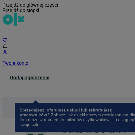
Przejdź do głównej części
Przejdź do stopki
Czat
Twoje konto
Dodaj ogłoszenie
Dla biznesu
opens in a new tab
Sprzedajesz, oferujesz usługi lub rekrutujesz
pracowników?
Zobacz, jak dzięki naszym rozwiązaniom dl
firm możesz dotrzeć do milionów użytkowników — i osiągną
swoje cele.
Na OLX od
marca 2016
Piotr
Ostatnio online w dniu 30 lipca 2026